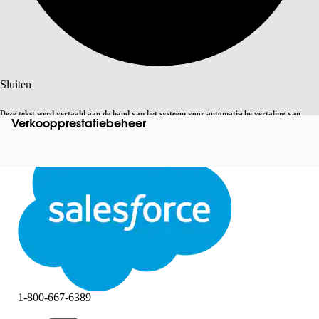
Zoeken
Sluiten
Deze tekst werd vertaald aan de hand van het systeem voor automatische vertaling van
Verkoopprestatiebeheer
Overschakelen op Engels
Niet nu
Salesforce. U vindt
hier
meer details.
Sluiten
Sluiten
1-800-667-6389