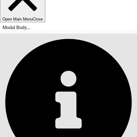
Open Main Menu
Close
Modal Body...
INHOUDSOPGAVE
Zoeken
Inhoudsopgave
weergeven
Inhoudsopgave