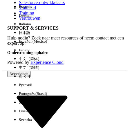
Salesforce-ontwikkelaars
Français
Trailhead
Ervaring
Training
Deutsch
Vertrouwen
Italiano
SUPPORT & SERVICES
日本語
Hulp nodig? Zoek naar meer resources of neem contact met een
Alles wissen
Gereed
Español (México)
expert op.
Español
Ondersteuning ophalen
中文（简体）
Powered by
Experience Cloud
中文（繁體）
Nederlands
한국어
Русский
Português (Brasil)
Suomi
Dansk
Svenska
Geen resultaten