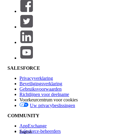
Filters (0)
FILTERS SELECTEREN
Productgebied
Toevoegen
Invloed op functies
SALESFORCE
Privacyverklaring
Beveiligingsverklaring
Gebruiksvoorwaarden
Richtlijnen voor deelname
Voorkeurcentrum voor cookies
Uw privacybeslissingen
Edition
COMMUNITY
AppExchange
Salesforce-beheerders
English