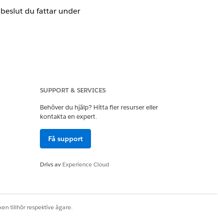
beslut du fattar under
er kommissionsmotorn för att visa
k isolerat, med en fast mängd
SUPPORT & SERVICES
Behöver du hjälp? Hitta fler resurser eller
kontakta en expert.
Få support
ionsuttryck, var och en beräknad
Drivs av
Experience Cloud
 garanterad ordning — en säljares
erkar inte en annans.
llokering av minne och
en tillhör respektive ägare.