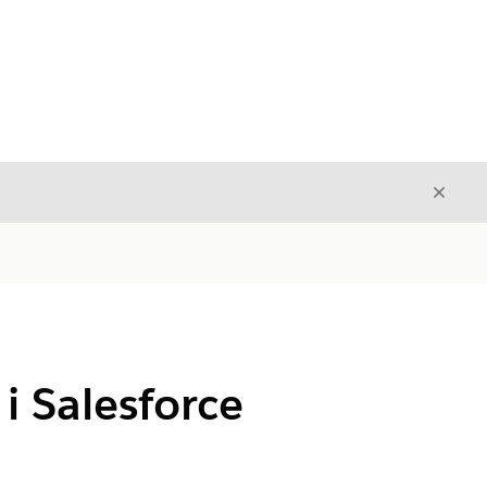
Stäng
Stäng
i Salesforce