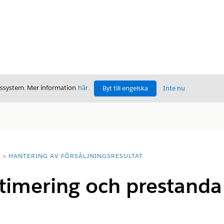
gssystem. Mer information
här
.
Byt till engelska
Inte nu
T
HANTERING AV FÖRSÄLJNINGSRESULTAT
imering och prestanda 