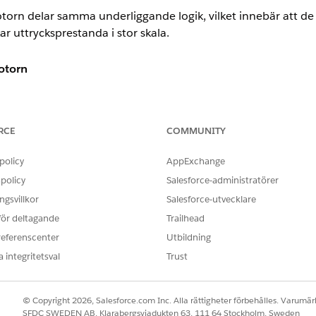
rn delar samma underliggande logik, vilket innebär att de 
r uttrycksprestanda i stor skala.
otorn
rn är i grunden lika men har olika syften. Designer använd
 ungefär som ett kalkylblad. Provisionsmotorn beräknar uttryc
je uttryck.
RCE
COMMUNITY
nskaperna för båda.
policy
AppExchange
policy
Salesforce-administratörer
PROVISIONSMOTOR
gsvillkor
Salesforce-utvecklare
id medan du bygger, liknande ett
Genererar slutförda kommiss
 för deltagande
Trailhead
separat från de andra.
referenscenter
Utbildning
akom huven, så att dess beteende
Bearbetar uttalanden i ingen
 integritetsval
Trust
oduktion.
uttalande blockerar eller påv
r att samma logik skapar
Varje uttalande får en fast a
bearbetningstid.
© Copyright 2026, Salesforce.com Inc. Alla rättigheter förbehålles. Varumärk
SFDC SWEDEN AB, Klarabergsviadukten 63, 111 64 Stockholm, Sweden