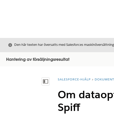
Stäng
Den här texten har översatts med Salesforces maskinöversättnin
Hantering av försäljningsresultat
SALESFORCE-HJÄLP
DOKUMEN
Du är här:
Visa innehållsförteckning
Om dataopt
Spiff