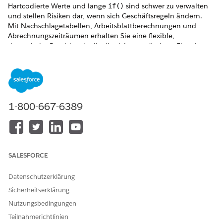
Hartcodierte Werte und lange
sind schwer zu verwalten
if()
und stellen Risiken dar, wenn sich Geschäftsregeln ändern.
Mit Nachschlagetabellen, Arbeitsblattberechnungen und
Abrechnungszeiträumen erhalten Sie eine flexible,
dynamische Provisionslogik, die sich an geänderte Eingaben
anpasst, ohne dass Ihre Plankonfiguration geändert werden
muss.
ERFORDERLICHE EDITIONEN
1-800-667-6389
Verfügbarkeit: Salesforce Classic (nicht in allen
Organisationen verfügbar) und Lightning Experience
Verfügbarkeit:
Enterprise
,
Unlimited
und
Developer
Edition
Gegen Aufpreis verfügbar in:
Professional
Edition mit
SALESFORCE
aktivierter Web Services-API
Datenschutzerklärung
Verwenden von Nachschlagetabellen anstelle von
Sicherheitserklärung
verschachtelten IF-Anweisungen
Nutzungsbedingungen
Wenn die Provisionslogik es erfordert, eine Eingabe mit einer
Teilnahmerichtlinien
Rate oder Klasse abzugleichen, beispielsweise einen