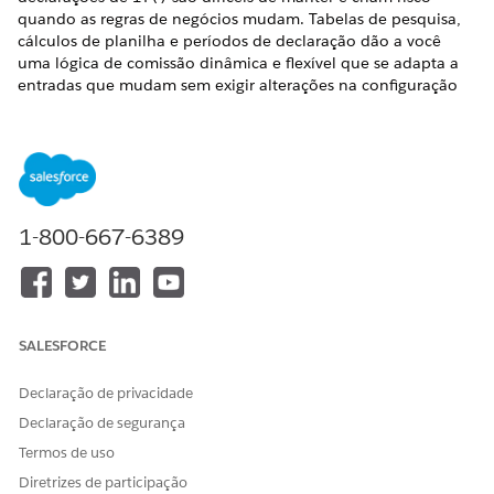
quando as regras de negócios mudam. Tabelas de pesquisa,
cálculos de planilha e períodos de declaração dão a você
uma lógica de comissão dinâmica e flexível que se adapta a
entradas que mudam sem exigir alterações na configuração
do plano.
EDIÇÕES OBRIGATÓRIAS
Disponível em: Salesforce Classic (não disponível em todas
as organizações) e Lightning Experience
1-800-667-6389
Disponível em:
Enterprise
,
Unlimited
e
Developer
Editions
Disponível por um custo adicional em: Edição
Professional
com API de serviços da Web habilitada
SALESFORCE
Usar tabelas de pesquisa em vez de instruções IF
aninhadas
Declaração de privacidade
Declaração de segurança
Quando a lógica de comissão exige que uma entrada
corresponda a uma taxa ou nível, por exemplo, uma
Termos de uso
porcentagem de obtenção de cota que é mapeada para uma
Diretrizes de participação
taxa de acelerador, uma abordagem comum é escrever uma