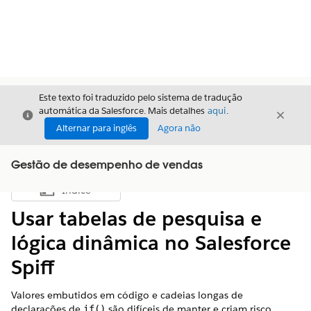
Este texto foi traduzido pelo sistema de tradução
automática da Salesforce. Mais detalhes
aqui
.
Fechar
Fecha
Fechar
Alternar para inglês
Agora não
Gestão de desempenho de vendas
Índice
Mostrar índice
Usar tabelas de pesquisa e
lógica dinâmica no Salesforce
Spiff
Valores embutidos em código e cadeias longas de
declarações de
são difíceis de manter e criam risco
if()