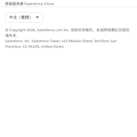
技術提供者
Experience Cloud
為工作表欄位提供清楚且具描述性的名稱,以傳達其用途。
小秘訣
名為
的欄位比名為
的
Q1MinDealSizeThreshold
Threshold1
Select Org
中文（繁體）
欄位更容易找到和稽核。
© Copyright 2026, Salesforce.com Inc. 保留所有權利。各個商標屬於其個別
擁有者。
將對帳單週期用於關鍵日期
Salesforce, Inc. Salesforce Tower, 415 Mission Street, 3rd Floor, San
Francisco, CA 94105, United States
佣金計算通常參照季度的開始日期、會計年度的結束日期,或新計畫
結構的特定裁切日期。如果您硬式編碼這些日期,則每個週期都需要
手動更新公式,才能執行計算。
使用陳述式週期日期與工作表計算來動態化日期邏輯。
將關鍵日期 (例如季度開始、季度結束、第一個半年的開始和結
束,以及第二個半年的開始和結束) 儲存在單一專屬工作表中。從
任何需要日期的計算參照這些欄位。
避免針對一系列中的每個每月值建立個別工作表計算。例如,不
建議建立個別的
、
和
欄位。從資料篩
JanARR
FebARR
MarARR
選條件動態傳回這些值,並改用日期範圍條件。
盡可能使用內建的對帳單期間變數 (
、
BeginningOfPeriod
En
dOfPeriod
) 作為日期計算的基礎,因此當產生不同期間的對帳
單時,邏輯會自動調整。