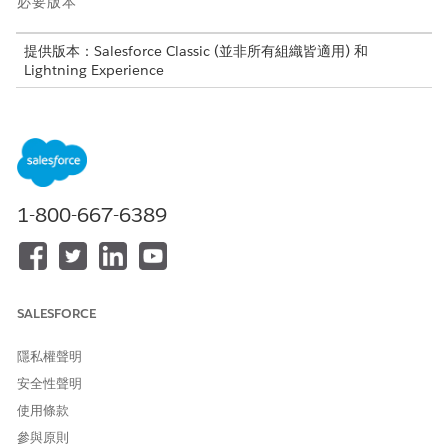
必要版本
提供版本：Salesforce Classic (並非所有組織皆適用) 和
Lightning Experience
提供版本：
Enterprise
、
Unlimited
及
Developer
Edition
下列版本亦可額外付費使用：已啟用 Web 服務 API 的
Professional
Edition
使用對應表格,而非巢狀 IF 陳述式
1-800-667-6389
當佣金邏輯需要將輸入與比率或層級比對 (例如,對應至加速器率的
配額達成率百分比),則常見的第一個方法是撰寫一系列的
陳述
if()
式。此方法適用於少量層級。然而,隨著條件數量增加,這會變得麻
煩,且對層級的每個變更都需要直接編輯公式。
SALESFORCE
對應表格透過將對應儲存為資料來解決此問題。計算會參照表格、
根據輸入值查詢適用的資料列,然後傳回相關聯的輸出。新增、移除
隱私權聲明
或變更層級表示更新表格,而非公式。
安全性聲明
在這些情況下使用對應表格。
使用條款
參與原則
您的佣金邏輯需要多個條件分支。