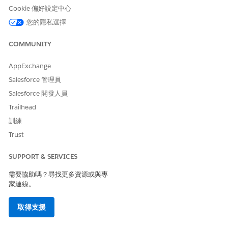
從期間變更的日期、區域範圍、產品系列或其他屬性所驅動的比
Cookie 偏好設定中心
率或額度。
您的隱私選擇
多個計畫共用相同的比率結構以及單一事實來源。
COMMUNITY
將變數金額儲存在工作表欄位中
AppExchange
佣金公式中的硬式編碼數字會建立隱藏的相依性。當比率或配額金
額變更時,引擎必須尋找並更新包含該值的每個公式。錯過的事件會
Salesforce 管理員
造成不正確的支出。
Salesforce 開發人員
將變數金額儲存在工作表欄位中,並在公式中參照這些欄位。當值變
Trailhead
更時,請在單一位置更新工作表欄位。所有參照它的公式都會在下次
訓練
執行陳述式時自動重新計算。
Trust
工作表欄位適用於這些類型的值。
SUPPORT & SERVICES
套用至計畫的固定佣金率或乘數。
上限金額,例如最低交易大小或配額目標。
需要協助嗎？尋找更多資源或與專
值的簡短清單,例如符合資格的產品系列或區碼。
家連線。
取得支援