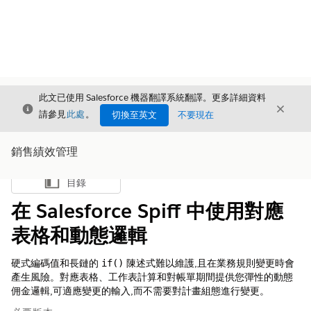
此文已使用 Salesforce 機器翻譯系統翻譯。更多詳細資料
結束
結束
結束
請參見
此處
。
切換至英文
不要現在
銷售績效管理
目錄
顯示目錄
在 Salesforce Spiff 中使用對應
表格和動態邏輯
硬式編碼值和長鏈的
陳述式難以維護,且在業務規則變更時會
if()
產生風險。對應表格、工作表計算和對帳單期間提供您彈性的動態
佣金邏輯,可適應變更的輸入,而不需要對計畫組態進行變更。