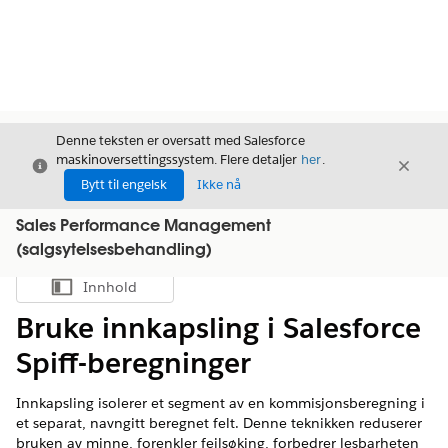
Denne teksten er oversatt med Salesforce
maskinoversettingssystem. Flere detaljer
her
.
Avslutt
Avslut
Avslutt
Bytt til engelsk
Ikke nå
Sales Performance Management
(salgsytelsesbehandling)
Innhold
Vis innholdsfortegnelse
Bruke innkapsling i Salesforce
Spiff-beregninger
Innkapsling isolerer et segment av en kommisjonsberegning i
et separat, navngitt beregnet felt. Denne teknikken reduserer
bruken av minne, forenkler feilsøking, forbedrer lesbarheten