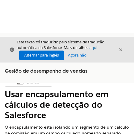
Este texto foi traduzido pelo sistema de tradução
automática da Salesforce. Mais detalhes
aqui
.
Fechar
Fecha
Fechar
Alternar para inglês
Agora não
Gestão de desempenho de vendas
Índice
Mostrar índice
Usar encapsulamento em
cálculos de detecção do
Salesforce
O encapsulamento está isolando um segmento de um cálculo
de comissão em um campo calculado nomeado separado.