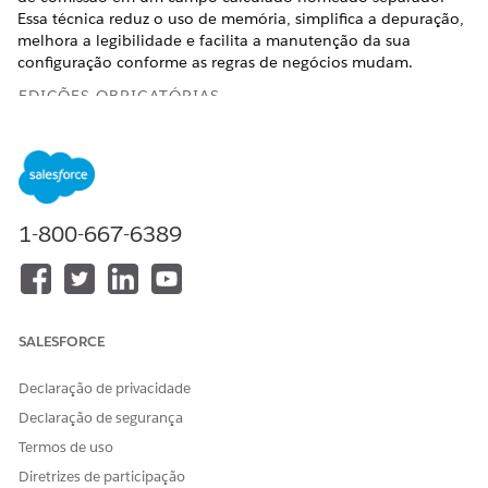
Essa técnica reduz o uso de memória, simplifica a depuração,
melhora a legibilidade e facilita a manutenção da sua
configuração conforme as regras de negócios mudam.
EDIÇÕES OBRIGATÓRIAS
Disponível em: Salesforce Classic (não disponível em todas
as organizações) e Lightning Experience
Disponível em:
Enterprise
,
Unlimited
e
Developer
Editions
1-800-667-6389
Disponível por um custo adicional em: Edição
Professional
com API de serviços da Web habilitada
O que é encapsulamento?
SALESFORCE
Quando você escreve um cálculo de comissão, é tentador
criar uma grande expressão que combine todas as condições,
Declaração de privacidade
relacionamentos e operações aritméticas. O encapsulamento
Declaração de segurança
usa a abordagem oposta: Divida a lógica nas menores
unidades significativas, dê um nome a cada unidade e
Termos de uso
escreva o cálculo final dessas peças nomeadas.
Diretrizes de participação