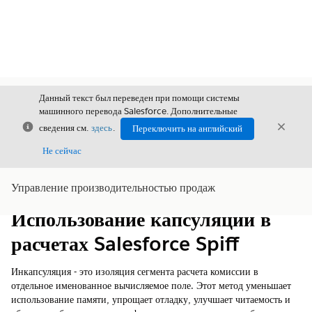
Данный текст был переведен при помощи системы
машинного перевода Salesforce. Дополнительные
Закрыть
Закры
сведения см.
здесь
.
Переключить на английский
Закрыт
Не сейчас
Управление производительностью продаж
Содержание
Показать содержание
Использование капсуляции в
расчетах Salesforce Spiff
Инкапсуляция - это изоляция сегмента расчета комиссии в
отдельное именованное вычисляемое поле. Этот метод уменьшает
использование памяти, упрощает отладку, улучшает читаемость и