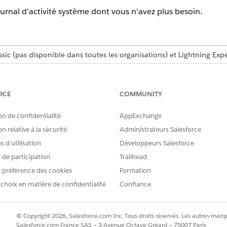
urnal d'activité système dont vous n'avez plus besoin.
ssic (pas disponible dans toutes les organisations) et Lightning Exp
tion,
Unlimited
Edition et
Developer
Edition
supplémentaire dans :
Professional
Edition avec l'API Web Services
RCE
COMMUNITY
AUTORISATIONS UTILISATEUR REQUISES
on de confidentialité
AppExchange
n relative à la sécurité
Administrateurs Salesforce
Journal d'activité système :
Journal d'activité système : A
 d’utilisation
Développeurs Salesforce
on retire définitivement le fichier ZIP. La suppression est ir
s de participation
Trailhead
té système sont conservées. Vous pouvez créer une exportat
 préférence des cookies
Formation
egistre chaque suppression en tant qu'événement Exporter su
 choix en matière de confidentialité
Confiance
ournal d'audit complet présente les actions de gestion des 
 sélectionnez
Journal d'activité
système, puis l'onglet
Exportations
.
© Copyright 2026, Salesforce.com Inc. Tous droits réservés. Les autres marqu
vous souhaitez retirer.
Salesforce.com France SAS – 3 Avenue Octave Gréard – 75007 Paris