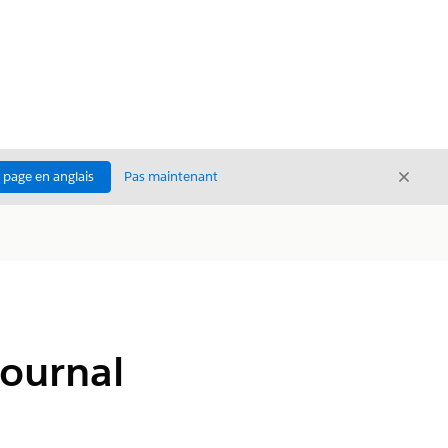
Ferme
a page en anglais
Pas maintenant
Fermer
journal