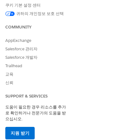
관리자 메뉴에서
시스템 활동 로그
을 선택한 다음,
내보내기
탭
쿠키 기본 설정 센터
을 선택합니다.
귀하의 개인정보 보호 선택
제거할 내보내기를 찾습니다.
내보내기 행 위로 마우스를 이동한 다음,
내보내기 삭제
아이콘
COMMUNITY
을 클릭합니다.
메시지가 표시되면 삭제를 확인합니다.
AppExchange
내보내기 탭에서 내보내기가 즉시 영구적으로 제거됩니다.
Spiff는 내보내기 ID를 기록하는 시스템 활동 로그에서 삭제된
Salesforce 관리자
내보내기 이벤트를 생성합니다.
Salesforce 개발자
Trailhead
교육
이 기사를 통해 문제를 해결했습니까?
신뢰
개선을 위한 의견을 보내주세요.
SUPPORT & SERVICES
예
아니요
도움이 필요한 경우 리소스를 추가
로 확인하거나 전문가의 도움을 받
으십시오.
지원 받기