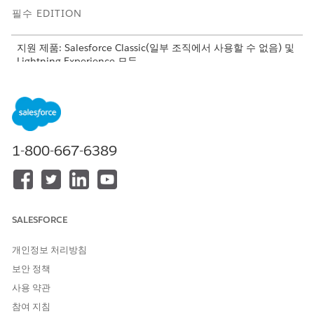
필수 EDITION
지원 제품: Salesforce Classic(일부 조직에서 사용할 수 없음) 및
Lightning Experience 모두
지원 제품:
Enterprise
,
Unlimited
및
Developer
Edition
추가 비용으로 지원하는 제품: 웹 서비스 API가 활성화된
Professional
Edition
1-800-667-6389
필요한 사용자 권한
시스템 활동 로그 내보내기 삭
시스템 활동 로그: 보기
제:
SALESFORCE
내보내기를 삭제하면 ZIP 파일이 영구적으로 제거됩니다. 삭제는
되돌릴 수 없지만 기본 시스템 활동 로그 데이터는 유지됩니다. 언
개인정보 처리방침
제든지 새 내보내기를 만들어 동일한 데이터를 다시 검색할 수 있습
니다. Spiff는 각 삭제를 시스템 활동 로그에서 내보내기 삭제된 이
보안 정책
벤트로 기록하므로 내보내기 관리 작업에 대한 전체 감사 내역이 있
사용 약관
습니다.
참여 지침