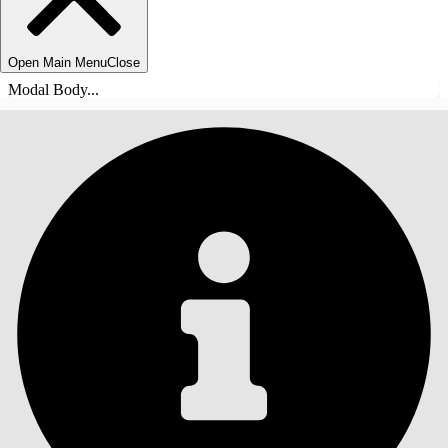
Open Main Menu
Close
Modal Body...
INHOUDSOPGAVE
Zoeken
Inhoudsopgave
weergeven
Inhoudsopgave