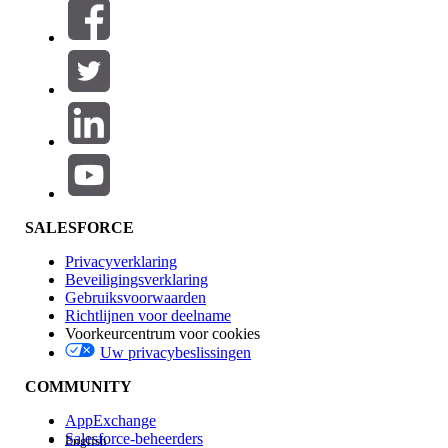
Filters (0)
FILTERS SELECTEREN
Productgebied
Toevoegen
Invloed op functies
SALESFORCE
Privacyverklaring
Beveiligingsverklaring
Gebruiksvoorwaarden
Richtlijnen voor deelname
Voorkeurcentrum voor cookies
Uw privacybeslissingen
Edition
COMMUNITY
AppExchange
Salesforce-beheerders
English