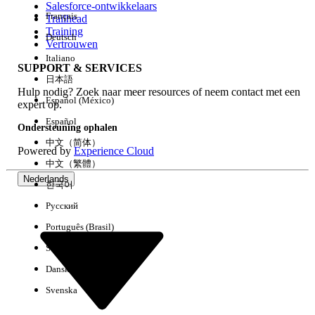
Salesforce-ontwikkelaars
Français
Trailhead
Ervaring
Training
Deutsch
Vertrouwen
Italiano
SUPPORT & SERVICES
日本語
Hulp nodig? Zoek naar meer resources of neem contact met een
Alles wissen
Gereed
Español (México)
expert op.
Español
Ondersteuning ophalen
中文（简体）
Powered by
Experience Cloud
中文（繁體）
Nederlands
한국어
Русский
Português (Brasil)
Suomi
Dansk
Svenska
Geen resultaten