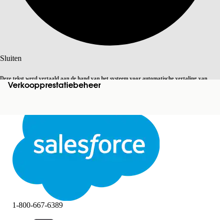
Zoeken
Sluiten
Deze tekst werd vertaald aan de hand van het systeem voor automatische vertaling van
Verkoopprestatiebeheer
Overschakelen op Engels
Niet nu
Salesforce. U vindt
hier
meer details.
Sluiten
Sluiten
1-800-667-6389