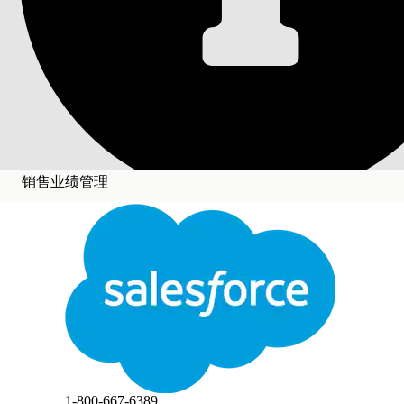
删除系统活动日志导
删除您不再需要的系统活动日志导出。
所需的 Edition
适用于：Salesforce Classic（并非在所有组织中可用）和 L
适用于：
Enterprise
、
Unlimited
和
Developer
Edit
销售业绩管理
另行付费后适用于：启用了 Web 服务 API 的
Profes
关闭
删除系统活动日志导出：
切换
此文本已使用 Salesforce 机器翻译系统进行翻译。如需了解更多详情，请点击
此处
。
删除导出会永久删除 ZIP 文件。删除不可逆转，
Spiff 将每个删除记录为系统活动日志中的导出已
从管理员菜单中，选择
系统活动日志
，然后选择
导出
选
关闭
关闭
查找要删除的导出。
将鼠标悬停在导出行上，然后单击
删除导出
图标。
在提示时确认删除。
1-800-667-6389