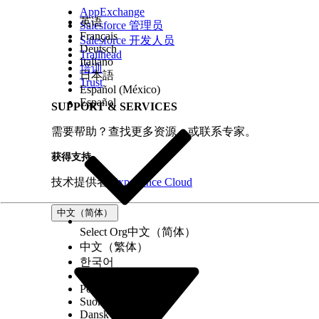
AppExchange
英语
Salesforce 管理员
Français
Salesforce 开发人员
Deutsch
Trailhead
Italiano
培训
日本語
Trust
Español (México)
Español
SUPPORT & SERVICES
需要帮助？查找更多资源，或联系专家。
获得支持
技术提供者
Experience Cloud
中文（简体）
Select Org
中文（简体）
中文（繁体）
한국어
Русский
Português (Brasil)
Suomi
Dansk