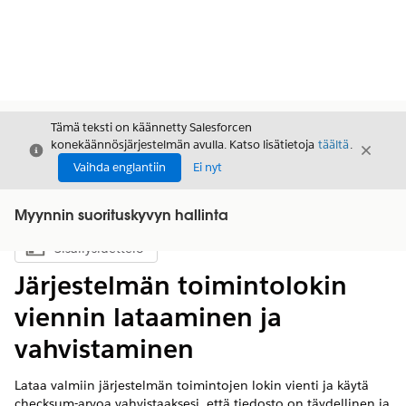
Tämä teksti on käännetty Salesforcen
konekäännösjärjestelmän avulla. Katso lisätietoja
täältä
.
Sulje
Sulje
Sulje
Vaihda englantiin
Ei nyt
Myynnin suorituskyvyn hallinta
Sisällysluettelo
Näytä sisällysluettelo
Järjestelmän toimintolokin
viennin lataaminen ja
vahvistaminen
Lataa valmiin järjestelmän toimintojen lokin vienti ja käytä
checksum-arvoa vahvistaaksesi, että tiedosto on täydellinen ja