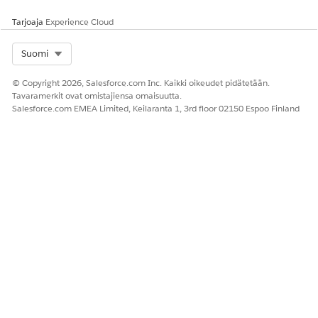
Tarjoaja
Experience Cloud
RATKAISIKO TÄMÄ ARTIKKELI ONGELMASI?
Select Org
Suomi
Anna palautetta, jotta voimme kehittyä!
© Copyright 2026, Salesforce.com Inc. Kaikki oikeudet pidätetään.
Kyllä
Ei
Tavaramerkit ovat omistajiensa omaisuutta.
Salesforce.com EMEA Limited, Keilaranta 1, 3rd floor 02150 Espoo Finland