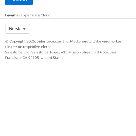
Levert av
Experience Cloud
HJALP DENNE ARTIKKELEN MED Å LØSE PROBLEMET DITT?
La oss få vite det slik at vi kan forbedre!
Select Org
Norsk
Ja
Nei
© Copyright 2026, Salesforce.com Inc. Med enerett. Ulike varemerker
tilhører de respektive eierne.
Salesforce, Inc. Salesforce Tower, 415 Mission Street, 3rd Floor, San
Francisco, CA 94105, United States