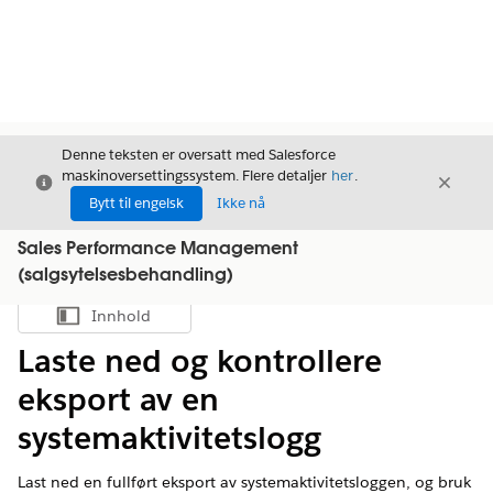
Denne teksten er oversatt med Salesforce
maskinoversettingssystem. Flere detaljer
her
.
Avslutt
Avslut
Avslutt
Bytt til engelsk
Ikke nå
Sales Performance Management
(salgsytelsesbehandling)
Innhold
Vis innholdsfortegnelse
Laste ned og kontrollere
eksport av en
systemaktivitetslogg
Last ned en fullført eksport av systemaktivitetsloggen, og bruk