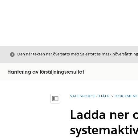
Stäng
Den här texten har översatts med Salesforces maskinöversättnin
Hantering av försäljningsresultat
SALESFORCE-HJÄLP
DOKUMEN
Du är här:
Visa innehållsförteckning
Ladda ner o
systemaktiv