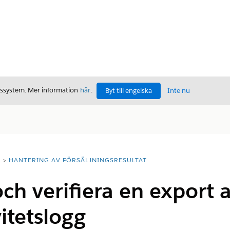
gssystem. Mer information
här
.
Byt till engelska
Inte nu
T
HANTERING AV FÖRSÄLJNINGSRESULTAT
ch verifiera en export 
itetslogg