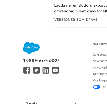
Ladda ner en slutförd export 
oförändrad, vilket krävs för e
VERSIONER SOM KRÄVS
Tillgängliga i: både Salesforce C
Tillgängliga i:
Enterprise
,
Unlimi
SALESFO
Tillgängliga mot en tilläggskost
Sekretess
1-800-667-6389
Säkerhets
Användnin
Ladda ner en export av systemak
Riktlinjer
Exporter av systemaktivitetslog
Cookie-p
När du skapar en export skapa
Dina
ändrats. Denna verifiering är 
I menyn Administratör, välj
S
Hitta den export du vill hämta
Select Org
Svenska