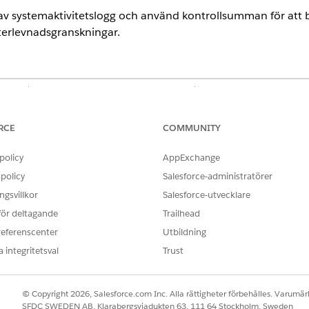
av systemaktivitetslogg och använd kontrollsumman för att bek
fterlevnadsgranskningar.
lassic (inte tillgängligt i alla organisationer) och Lightning Experien
ted
, och
Developer
Editions
RCE
COMMUNITY
nad i:
Professional
Edition med Web Services API aktiverat
policy
AppExchange
ANVÄNDARBEHÖRIGHETER SOM KRÄVS
policy
Salesforce-administratörer
gsvillkor
Salesforce-utvecklare
tivitetslogg:
Systemaktivitetslogg: Visa
 för deltagande
Trailhead
gar är zip-filer som innehåller en eller flera CSV-filer och kan
referenscenter
Utbildning
r Spiff en SHA256-kontrollsumma som du kan använda för att 
 integritetsval
Trust
en nyckelkontroll för efterlevnadsgranskningar.
ystemaktivitetslogg
och välj sedan fliken
Export
.
© Copyright 2026, Salesforce.com Inc. Alla rättigheter förbehålles. Varumärk
 och bekräfta att dess status är
Slutförd
.
SFDC SWEDEN AB, Klarabergsviadukten 63, 111 64 Stockholm, Sweden