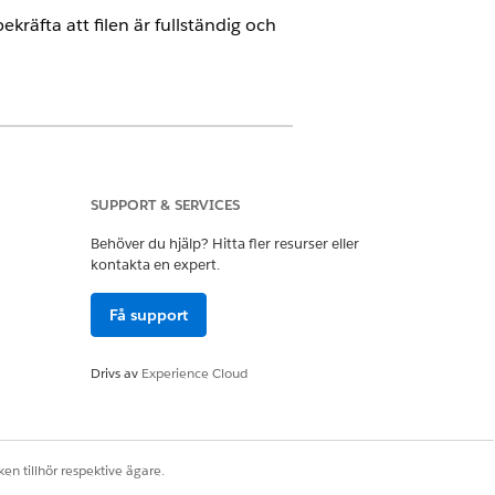
räfta att filen är fullständig och
ce
SUPPORT & SERVICES
Behöver du hjälp? Hitta fler resurser eller
kontakta en expert.
Få support
 innehålla upp till 1 miljon poster.
Drivs av
Experience Cloud
bekräfta att filinnehållet inte har
en tillhör respektive ägare.