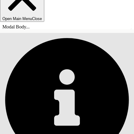
Open Main Menu
Close
Modal Body...
INHOUDSOPGAVE
Zoeken
Inhoudsopgave
weergeven
Inhoudsopgave