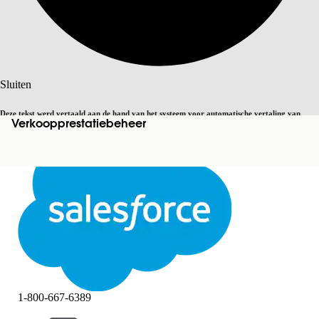
Zoeken
Sluiten
Deze tekst werd vertaald aan de hand van het systeem voor automatische vertaling van
Verkoopprestatiebeheer
Overschakelen op Engels
Niet nu
Salesforce. U vindt
hier
meer details.
Sluiten
Sluiten
1-800-667-6389