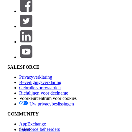
Filters (0)
FILTERS SELECTEREN
Productgebied
Toevoegen
Invloed op functies
SALESFORCE
Privacyverklaring
Beveiligingsverklaring
Gebruiksvoorwaarden
Richtlijnen voor deelname
Voorkeurcentrum voor cookies
Uw privacybeslissingen
Edition
COMMUNITY
AppExchange
Salesforce-beheerders
English