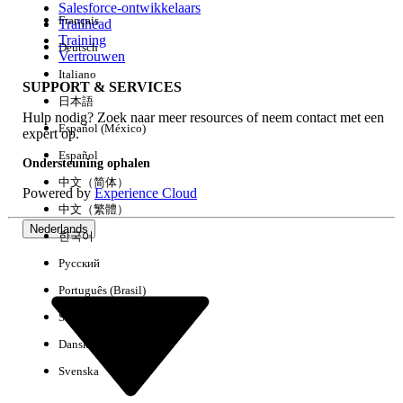
Salesforce-ontwikkelaars
Français
Trailhead
Ervaring
Training
Deutsch
Vertrouwen
Italiano
SUPPORT & SERVICES
日本語
Hulp nodig? Zoek naar meer resources of neem contact met een
Alles wissen
Gereed
Español (México)
expert op.
Español
Ondersteuning ophalen
中文（简体）
Powered by
Experience Cloud
中文（繁體）
Nederlands
한국어
Русский
Português (Brasil)
Suomi
Dansk
Svenska
Geen resultaten