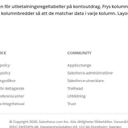
för utbetalningsregeltabeller på kontoutdrag. Frys kolumne
olumnbredder så att de matchar data i varje kolumn. Layoutän
lassic (inte tillgängligt i alla organisationer) och Lightning Experien
RCE
COMMUNITY
ted
, och
Developer
Editions
nad i:
Professional
Edition med Web Services API aktiverat
policy
AppExchange
policy
Salesforce-administratörer
ANVÄNDARBEHÖRIGHETER SOM KRÄVS
gsvillkor
Salesforce-utvecklare
r en utbetalningsregeltabell:
En
användarroll för
Spiff 
 för deltagande
Trailhead
referenscenter
Utbildning
Uttryck: Redigera
 integritetsval
Trust
umnbredder och frysa under sin egen session, men deras ändr
r layouten till den administratörskonfigurerade standarden.
© Copyright 2026, Salesforce.com Inc. Alla rättigheter förbehålles. Varumärk
SFDC SWEDEN AB, Klarabergsviadukten 63, 111 64 Stockholm, Sweden