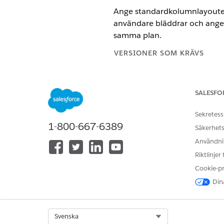
Ange standardkolumnlayouten 
användare bläddrar och ange k
samma plan.
VERSIONER SOM KRÄVS
Tillgängliga i: både Salesforce C
SALESFO
Tillgängliga i:
Enterprise
,
Unlimi
Tillgängliga mot en tilläggskost
Sekretess
1-800-667-6389
Säkerhets
Användnin
Ange standardkolumnlayouten fö
Riktlinjer
Cookie-p
Dina
Säljare kan även justera kol
återgår till uttalandet återgå
Select Org
Svenska