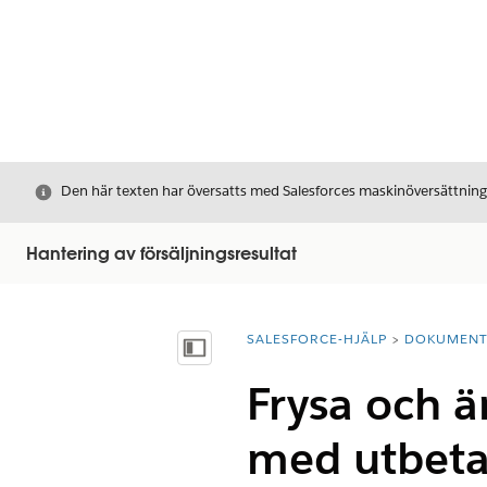
Stäng
Den här texten har översatts med Salesforces maskinöversättnin
Hantering av försäljningsresultat
SALESFORCE-HJÄLP
DOKUMEN
Du är här:
Visa innehållsförteckning
Frysa och ä
med utbeta