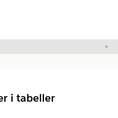
Stäng
Stäng
 i tabeller