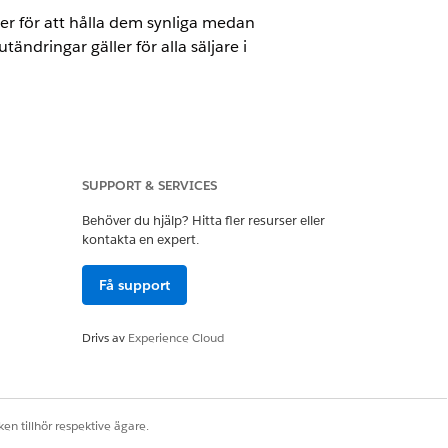
r för att hålla dem synliga medan
dringar gäller för alla säljare i
ce
SUPPORT & SERVICES
Behöver du hjälp? Hitta fler resurser eller
kontakta en expert.
Få support
med denna behörighet påslagen.
Drivs av
Experience Cloud
ingar sparas inte. När användare
en tillhör respektive ägare.