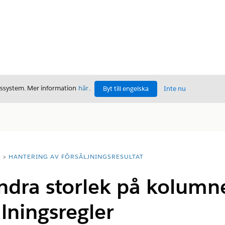
gssystem. Mer information
här
.
Byt till engelska
Inte nu
T
HANTERING AV FÖRSÄLJNINGSRESULTAT
ndra storlek på kolumner
lningsregler