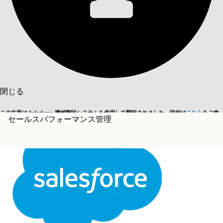
目次を表示
目次
検索
閉じる
この文章は Salesforce 機械翻訳システムを使用して翻訳されました。詳細は
こちら
をご参
セールスパフォーマンス管理
英語に切り替える
今はしません
照ください。
閉じる
閉じる