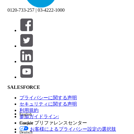
0120-733-257 | 03-4222-1000
絞り込み条件 (0)
絞り込み条件を選択
追加
製品エリア
SALESFORCE
機能の影響
プライバシーに関する声明
セキュリティに関する声明
利用規約
English
参加ガイドライン:
Cookie プリファレンスセンター
Français
エディション
お客様によるプライバシー設定の選択肢
Deutsch