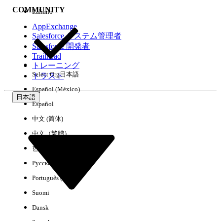
COMMUNITY
Italiano
AppExchange
Salesforce システム管理者
Salesforce 開発者
環境
Trailhead
トレーニング
Select Org
日本語
トラスト
Español (México)
日本語
Español
すべてクリア
完了
中文 (简体)
中文（繁體）
한국어
Русский
Português (Brasil)
Suomi
Dansk