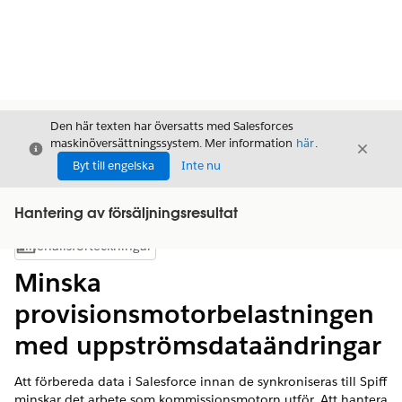
Den här texten har översatts med Salesforces
maskinöversättningssystem. Mer information
här
.
Stäng
Stäng
Stäng
Byt till engelska
Inte nu
Hantering av försäljningsresultat
Innehållsförteckningar
Visa innehållsförteckning
Minska
provisionsmotorbelastningen
med uppströmsdataändringar
Att förbereda data i Salesforce innan de synkroniseras till Spiff
minskar det arbete som kommissionsmotorn utför. Att hantera