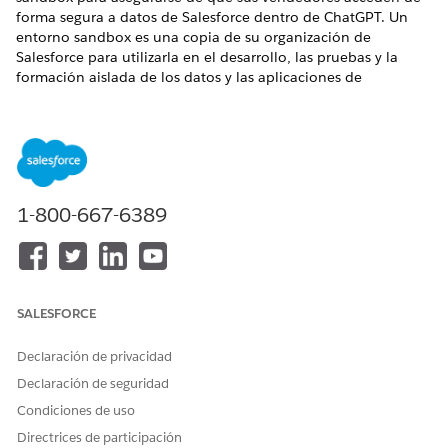
forma segura a datos de Salesforce dentro de ChatGPT. Un
entorno sandbox es una copia de su organización de
Salesforce para utilizarla en el desarrollo, las pruebas y la
formación aislada de los datos y las aplicaciones de
producción.
EDICIONES NECESARIAS
Disponible en: Lightning Experience
1-800-667-6389
Disponible en: Ediciones
Enterprise
,
Performance
y
Unlimited
con el complemento
Agenteforce para ventas
,
y
Einstein 1
y
Agentforce 1 Sales
Edition
.
SALESFORCE
PERMISOS DE USUARIO NECESARIOS
Para crear un entorno
Gestionar entornos sandbox
Declaración de privacidad
sandbox:
de Dev (solo Developer o
Declaración de seguridad
Developer Pro) O Gestionar
entornos sandbox (todos los
Condiciones de uso
tipos de entornos sandbox)
Directrices de participación