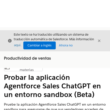
Este texto se ha traducido utilizando un sistema de
traducción automática de Salesforce. Más información
Cerrar
Cerrar
Cerrar
aquí
.
Cambiar a inglés
Ahora no
Productividad de ventas
Índice de
Mostrar índice de materias
materias
Probar la aplicación
Agentforce Sales ChatGPT en
un entorno sandbox (Beta)
Pruebe la aplicación Agentforce Sales ChatGPT en un entorno
sandbox para asegurarse de que sus vendedores acceden de