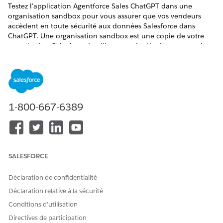
Testez l'application Agentforce Sales ChatGPT dans une
organisation sandbox pour vous assurer que vos vendeurs
accèdent en toute sécurité aux données Salesforce dans
ChatGPT. Une organisation sandbox est une copie de votre
organisation Salesforce à utiliser pour le développement, les
tests et la formation, isolée des données et des applications
de production.
ÉDITIONS REQUISES
1-800-667-6389
Disponible avec : Lightning Experience
Disponible avec :
Enterprise
Edition,
Performance
Edition
et
Unlimited
Edition avec le complément
Agentforce pour
la vente
,
SALESFORCE
et les éditions
Einstein 1
et
Agentforce 1 Sales
.
Déclaration de confidentialité
AUTORISATIONS UTILISATEUR REQUISES
Déclaration relative à la sécurité
Pour créer une organisation
Gérer les sandbox Dev
Conditions d’utilisation
sandbox :
(Developer ou Developer
Directives de participation
Pro uniquement) OU Gérer