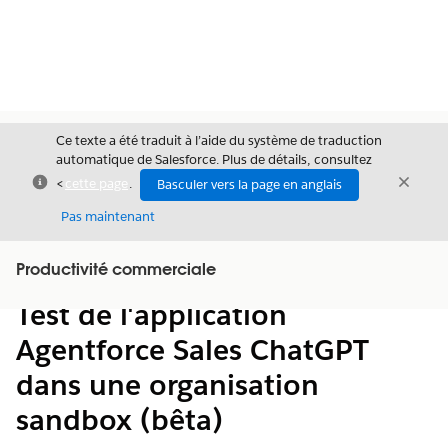
Ce texte a été traduit à l’aide du système de traduction
automatique de Salesforce. Plus de détails, consultez
Fermer
Ferme
<
cette page
.
Basculer vers la page en anglais
Fermer
Pas maintenant
Table des
Productivité commerciale
Afficher la table des matières
matières
Test de l'application
Agentforce Sales ChatGPT
dans une organisation
sandbox (bêta)