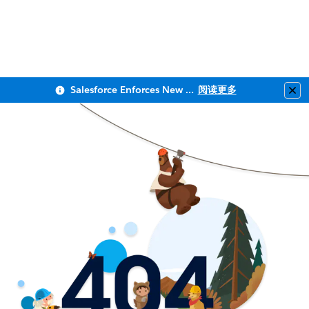
Salesforce Enforces New Security Requirements in Summer 2026
阅读更多
Clo