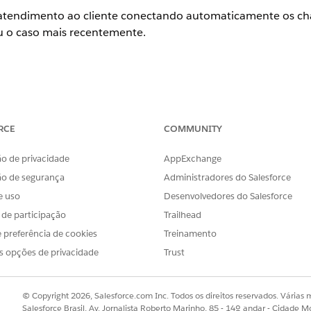
atendimento ao cliente conectando automaticamente os c
u o caso mais recentemente.
tiva)
RCE
COMMUNITY
ato Agentforce com o Salesforce Voice
o de privacidade
AppExchange
mited
e
Developer
Editions
ão de segurança
Administradores do Salesforce
e uso
Desenvolvedores do Salesforce
PERMISSÕES NECESSÁRIAS AO USUÁRIO
s de participação
Trailhead
Conjunto de permissões d
 preferência de cookies
Treinamento
contato do Agentforce (Sa
s opções de privacidade
Trust
Saiba como visualizar
per
permissões
.
© Copyright 2026, Salesforce.com Inc. Todos os direitos reservados. Várias m
Salesforce Brasil, Av. Jornalista Roberto Marinho, 85 - 14º andar - Cidade M