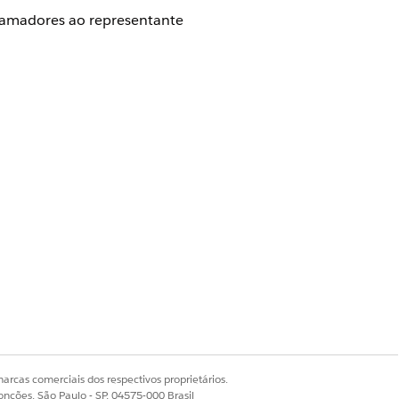
hamadores ao representante
e Administrador da Central de
lesforce Voice).
missões nesse conjunto de
arcas comerciais dos respectivos proprietários.
onções, São Paulo - SP, 04575-000 Brasil