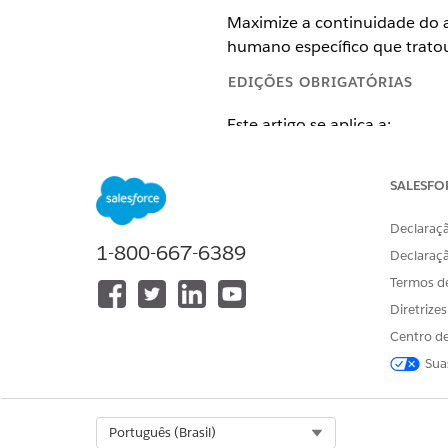
Maximize a continuidade do 
humano específico que trato
EDIÇÕES OBRIGATÓRIAS
Este artigo se aplica a:
Salesforce Voice (telefonia na
SALESFO
Disponível em: Central de cont
Declaraçã
Disponível em:
Enterprise
,
Unli
1-800-667-6389
Declaraç
Termos d
Diretrize
Para gerenciar mídia:
Centro de
Sua
Select Org
Português (Brasil)