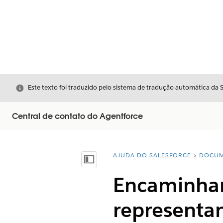
Fechar
Este texto foi traduzido pelo sistema de tradução automática da 
Central de contato do Agentforce
AJUDA DO SALESFORCE
DOCUM
Você está aqui:
Mostrar índice
Encaminhar
representa