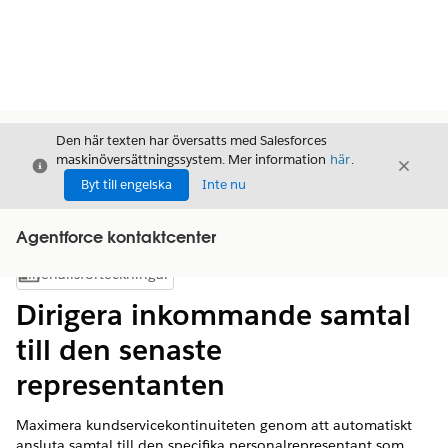
Den här texten har översatts med Salesforces
maskinöversättningssystem. Mer information
här
.
Stäng
Stäng
Stäng
Byt till engelska
Inte nu
Agentforce kontaktcenter
Innehållsförteckningar
Visa innehållsförteckning
Dirigera inkommande samtal
till den senaste
representanten
Maximera kundservicekontinuiteten genom att automatiskt
ansluta samtal till den specifika personalrepresentant som