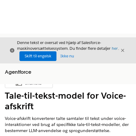
Denne tekst er oversat ved hjælp af Salesforce-
maskinoversættelsessystem. Du finder flere detaljer
her
.
Luk
Luk
Luk
Skift til engelsk
Ikke nu
Agentforce
Indhold
Vis indholdsfortegnelse
Tale-til-tekst-model for Voice-
afskrift
Voice-afskrift konverterer talte samtaler til tekst under voice-
interaktioner ved brug af specifikke tale-til-tekst-modeller, der
bestemmer LLM-anvendelse og sprogunderstøttelse.