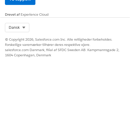
Denne model understøtter streamingafskrift for flere sprog og
regionale varianter.
Drevet af
Experience Cloud
Nøgleegenskaber omfatter:
Infrastruktur på virksomhedsniveau, der er designet til
Select Org
Dansk
implementeringer i stor skala
Bred global sprogunderstøttelse
© Copyright 2026, Salesforce.com Inc. Alle rettigheder forbeholdes.
Understøtter flersprogede afskriftsfunktioner
Forskellige varemærker tilhører deres respektive ejere.
salesforce.com Danmark, filial af SFDC Sweden AB. Kampmannsgade 2,
Velegnet til organisationer, der arbejder på tværs af flere
1604 Copenhagen, Denmark
lande og sprog
Understøttede sprog
TALEMODEL MED LAV
UNIVERSEL TALEMODEL
FORSINKELSE
Engelsk
Engelsk
Tysk
Tysk
Fransk
Fransk
Spansk
Spansk (Spanien, Mexico)