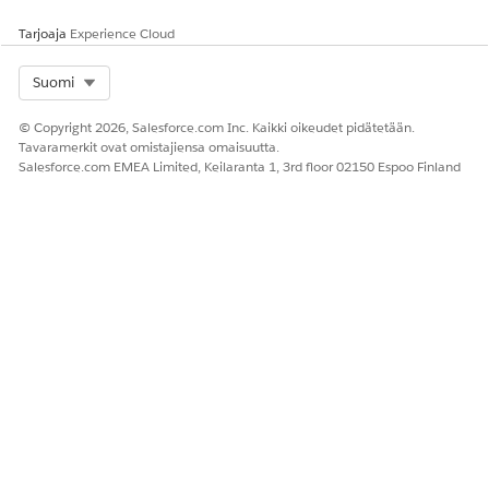
Universaalinen puhemalli (beta)
Tarjoaja
Experience Cloud
Käytä universaalia puhemallia tukeaksesi keskustelulokeja
Select Org
Suomi
useilla kielillä, joita käytetään äänivuorovaikutuksissa. Tämä
malli tukee streaming-keskustelulokeja useille kielille ja
© Copyright 2026, Salesforce.com Inc. Kaikki oikeudet pidätetään.
alueellisille variaatioille.
Tavaramerkit ovat omistajiensa omaisuutta.
Salesforce.com EMEA Limited, Keilaranta 1, 3rd floor 02150 Espoo Finland
Avainominaisuuksiin sisältyy:
Suuria käyttöönottoja varten suunniteltu yritystason
infrastruktuuri
Laaja globaalin kielen tuki
Tukee monikielisiä keskustelulokeja
Soveltuu organisaatioille, jotka toimivat useissa maissa ja
kielillä
Tuetut kielet
ALHAISEN VIIVEEN
UNIVERSAALINEN
PUHEMALLI
PUHEMALLI
Englanti
Englanti