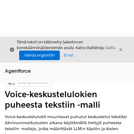
Tämä teksti on käännetty Salesforcen
konekäännösjärjestelmän avulla. Katso lisätietoja
täältä
.
Sulje
Sulje
Sulje
Vaihda englantiin
Ei nyt
Agentforce
Sisällysluettelo
Näytä sisällysluettelo
Voice-keskustelulokien
puheesta tekstiin -malli
Voice-keskustelulokit muuntavat puhutut keskustelut tekstiksi
äänivuorovaikutusten aikana käyttämällä tiettyjä puheesta
tekstiin -malleja, jotka määrittävät LLM:n käytön ja kielen