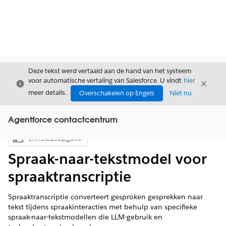
Deze tekst werd vertaald aan de hand van het systeem
voor automatische vertaling van Salesforce. U vindt
hier
Sluiten
Sluite
Sluiten
meer details.
Overschakelen op Engels
Niet nu
Agentforce contactcentrum
Inhoudsopgave
Inhoudsopgave weergeven
Spraak-naar-tekstmodel voor
spraaktranscriptie
Spraaktranscriptie converteert gesproken gesprekken naar
tekst tijdens spraakinteracties met behulp van specifieke
spraak-naar-tekstmodellen die LLM-gebruik en