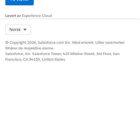
av et bredt spekter av språk som brukes i talesamtaler. Denne
modellen støtter strømmede avskrifter for flere språk og
Levert av
Experience Cloud
regionale varianter.
Nøgleegenskaber inkluderer:
Select Org
Norsk
Infrastruktur på bedriftsnivå utformet for distribusjoner i
© Copyright 2026, Salesforce.com Inc. Med enerett. Ulike varemerker
stor skala
tilhører de respektive eierne.
Bred global språkstøtte
Salesforce, Inc. Salesforce Tower, 415 Mission Street, 3rd Floor, San
Støtter funksjonalitet for flerspråklig avskrift
Francisco, CA 94105, United States
Egnet for organisasjoner som opererer på tvers av flere
land og språk
Språk som støttes
TALEMODELL MED LAV
UNIVERSELL TALEMODELL
LATENS
Engelsk
Engelsk
Tysk
Tysk
Fransk
Fransk