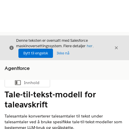
Denne teksten er oversatt med Salesforce
maskinoversettingssystem. Flere detaljer
her
.
Avslutt
Avslut
Avslutt
Bytt til engelsk
Ikke nå
Agentforce
Innhold
Vis innholdsfortegnelse
Tale-til-tekst-modell for
taleavskrift
Talesamtale konverterer talesamtaler til tekst under
talesamtaler ved å bruke spesifikke tale-til-tekst-modeller som
bestemmer LLM-bruk og språkstøtte.