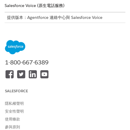
Salesforce Voice (原生電話服務)
提供版本：Agentforce 連絡中心與 Salesforce Voice
提供版本：
Enterprise
、
Unlimited
及
Developer
Edition
需要的使用者權限
若要使用語音對文字模型:
Agentforce 連絡中心管理員
(Salesforce Voice) 權限集
1-800-667-6389
語音文字記錄模型
語音對文字模型可決定語音互動期間處理語音音與撰寫文字的方
式。此組態適用於組織層級,並支援服務代表的語音通話文字記錄。
SALESFORCE
有兩個主要模型可供使用:
低延遲語音模型—針對即時語音對話期間快速回應時間的即時文
隱私權聲明
字記錄最佳化。
安全性聲明
通用言語模型—專為支援跨多種語言和區域的文字記錄而設計。
使用條款
參與原則
低延遲的語音模型