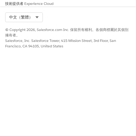
技術提供者
Experience Cloud
低延遲的語音模型
通用言語模型
Select Org
中文（繁體）
英文
英文
© Copyright 2026, Salesforce.com Inc. 保留所有權利。各個商標屬於其個別
德文
德文
擁有者。
Salesforce, Inc. Salesforce Tower, 415 Mission Street, 3rd Floor, San
法文
法文
Francisco, CA 94105, United States
西班牙文
西班牙文 (西班牙、墨西哥)
義大利文
義大利文
荷蘭文
荷蘭文
葡萄牙文
葡萄牙文 (巴西、葡萄牙)
日文
日文
印地文
印地文
芬蘭文
瑞典文