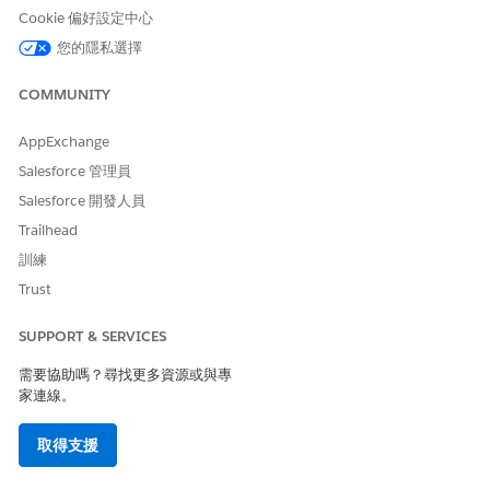
Cookie 偏好設定中心
使用低延遲語音模型進行即時語音互動。此模型針對對話語音辨識
您的隱私選擇
最佳化,並支援低延遲串流文字記錄以取得互動式語音體驗。
主要特性包括:
COMMUNITY
針對低延遲串流文字記錄最佳化
AppExchange
對話音訊的文字記錄準確度更高
支援多國語言文字記錄功能
Salesforce 管理員
為了在即時對話中加速回應時間而設計
Salesforce 開發人員
Trailhead
通用言語模型 (Beta 版)
訓練
使用通用語音模型來支援語音互動中所使用各種語言的文字記錄。
Trust
此模型支援多種語言和地區變體的串流文字記錄。
主要特性包括:
SUPPORT & SERVICES
針對大規模部署設計的企業級基礎結構
需要協助嗎？尋找更多資源或與專
廣泛的全球語言支援
家連線。
支援多國語言文字記錄功能
適用於跨國語言的組織
取得支援
支援的語言