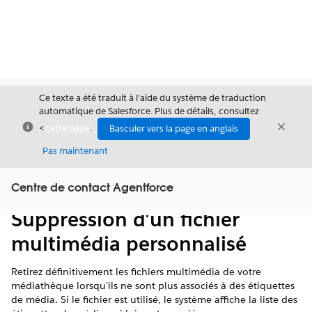
Ce texte a été traduit à l’aide du système de traduction
automatique de Salesforce. Plus de détails, consultez
Fermer
Ferme
<
cette page
.
Basculer vers la page en anglais
Fermer
Pas maintenant
Table des
Centre de contact Agentforce
Afficher la table des matières
matières
Suppression d'un fichier
multimédia personnalisé
Retirez définitivement les fichiers multimédia de votre
médiathèque lorsqu'ils ne sont plus associés à des étiquettes
de média. Si le fichier est utilisé, le système affiche la liste des