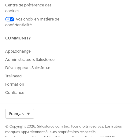
autorisations dans cet
Centre de préférence des
ensemble
d'autorisations.
cookies
Vos choix en matière de
Dans Configuration, saisissez
dans la case
Voice
confidentialité
Recherche rapide, puis sélectionnez
Gestion des médias
.
Sous l'onglet Bibliothèque de médias, recherchez le fichier
COMMUNITY
que vous souhaitez supprimer.
Cliquez sur
Supprimer
.
AppExchange
Dans la boîte de dialogue de confirmation, confirmez la
Administrateurs Salesforce
suppression.
Développeurs Salesforce
Trailhead
Formation
CET ARTICLE A-T-IL RÉSOLU VOTRE PROBLÈME ?
Confiance
Dites-nous ce que nous pouvons améliorer !
Oui
Non
Select Org
Français
© Copyright 2026, Salesforce.com Inc. Tous droits réservés. Les autres
marques appartiennent à leurs propriétaires respectifs.