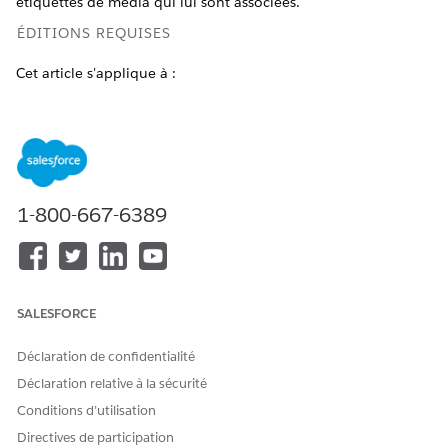
étiquettes de média qui lui sont associées.
ÉDITIONS REQUISES
Cet article s'applique à :
Salesforce Voice (téléphonie native)
Afficher les éditions prises en charge
.
Disponible dans : Centre de contact Agentforce avec
1-800-667-6389
Salesforce Voice
Disponible dans :
Enterprise
Edition,
Unlimited
Edition et
Developer
Edition
SALESFORCE
AUTORISATIONS UTILISATEUR REQUISES
Pour gérer les médias :
Ensemble d'autorisations
Déclaration de confidentialité
Administrateur du centre de
Déclaration relative à la sécurité
contact Agentforce
(Salesforce Voice).
Conditions d’utilisation
Directives de participation
Apprenez à afficher les