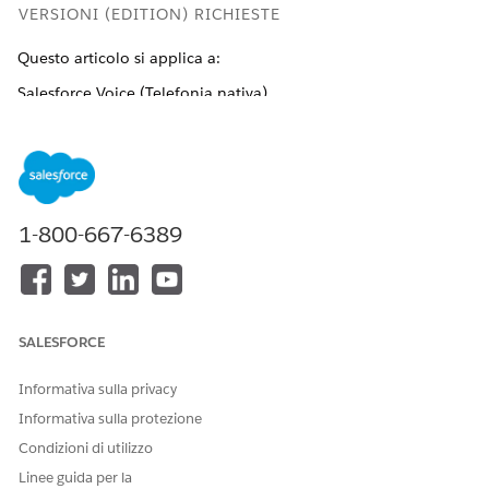
VERSIONI (EDITION) RICHIESTE
Questo articolo si applica a:
Salesforce Voice (Telefonia nativa)
Disponibile nelle versioni: Call center Agentforce con
Salesforce Voice
Disponibile in:
Enterprise Edition
,
Unlimited Edition
e
Developer Edition
1-800-667-6389
AUTORIZZAZIONI UTENTE RICHIESTE
Per gestire i media:
Insieme di autorizzazioni
Agentforce Call Center
SALESFORCE
Admin (Salesforce Voice).
Informazioni su come
Informativa sulla privacy
visualizzare le
autorizzazioni
Informativa sulla protezione
in questo insieme
di
Condizioni di utilizzo
autorizzazioni.
Linee guida per la