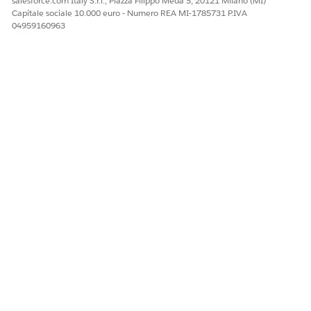
salesforce.com Italy S.r.l., Piazza Filippo Meda 5, 20121 Milano (MI)
Capitale sociale 10.000 euro - Numero REA MI-1785731 P.IVA
04959160963