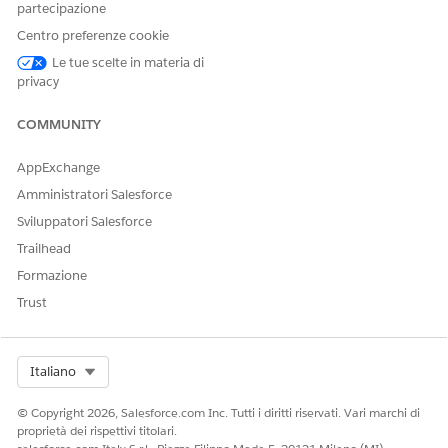
Da Imposta, nella casella Ricerca veloce, immettere
e
Voce
partecipazione
quindi selezionare
Gestione media
.
Centro preferenze cookie
Nella scheda Libreria multimediale, individuare il file da
Le tue scelte in materia di
eliminare.
privacy
Fai clic su
Elimina
.
Nella finestra di dialogo di conferma, confermare
COMMUNITY
l'eliminazione.
AppExchange
Amministratori Salesforce
QUESTO ARTICOLO HA RISOLTO IL PROBLEMA?
Sviluppatori Salesforce
Facci sapere, così possiamo migliorare!
Trailhead
Formazione
Sì
No
Trust
Select Org
Italiano
© Copyright 2026, Salesforce.com Inc. Tutti i diritti riservati. Vari marchi di
proprietà dei rispettivi titolari.