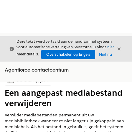
Deze tekst werd vertaald aan de hand van het systeem
voor automatische vertaling van Salesforce. U vindt
hier
Sluiten
Sluite
Sluiten
meer details.
Overschakelen op Engels
Niet nu
Agentforce contactcentrum
Inhoudsopgave
Inhoudsopgave weergeven
Een aangepast mediabestand
verwijderen
Verwijder mediabestanden permanent uit uw
mediabibliotheek wanneer ze niet langer zijn gekoppeld aan
medialabels. Als het bestand in gebruik is, geeft het systeem