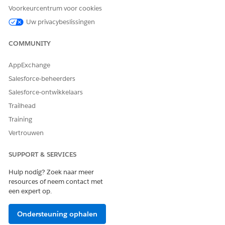
Voorkeurcentrum voor cookies
Geef vanuit Set-up
op in het vak Snel zoeken en
Voice
Uw privacybeslissingen
selecteer vervolgens
Mediabeheer
.
Zoek op het tabblad Mediabibliotheek het bestand dat u
COMMUNITY
wilt verwijderen.
Klik op
Verwijderen
.
AppExchange
Bevestig in het bevestigingsdialoogvenster de
Salesforce-beheerders
verwijdering.
Salesforce-ontwikkelaars
Trailhead
Training
HEEFT DIT ARTIKEL UW PROBLEEM OPGELOST?
Vertrouwen
Laat ons weten wat we kunnen doen om te verbeteren!
SUPPORT & SERVICES
Ja
Nee
Hulp nodig? Zoek naar meer
resources of neem contact met
een expert op.
Ondersteuning ophalen