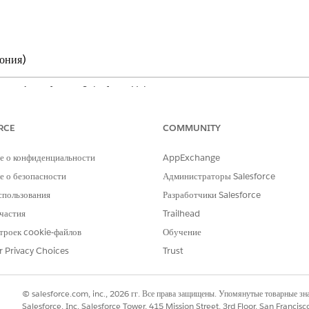
фония)
ентр Agentforce с Salesforce Voice
dition
,
Unlimited Edition
и
Developer Edition
.
RCE
COMMUNITY
НЕОБХОДИМЫЕ ПОЛНОМОЧИЯ ПОЛЬЗОВАТЕЛЯ
е о конфиденциальности
AppExchange
Набор полномочий админист
 о безопасности
Администраторы Salesforce
Agentforce (Salesforce Voi
спользования
Разработчики Salesforce
Узнайте, как просматриват
частия
Trailhead
полномочий.
троек cookie-файлов
Обучение
r Privacy Choices
Trust
е «Быстрый поиск» меню «Настройка» и выберите пункт «
Управление ме
е файл, который нужно удалить.
© salesforce.com, inc., 2026 гг. Все права защищены. Упомянутые товарные з
ия подтвердите удаление.
Salesforce, Inc. Salesforce Tower, 415 Mission Street, 3rd Floor, San Francis