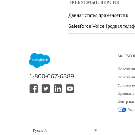
ТРЕБУЕМЫЕ ВЕРСИИ
Данная статья применяется к:
Salesforce Voice (родная теле
Доступно в версиях: Контактный ц
Доступно в версиях:
Enterprise E
SALESFO
Положени
Для управления медиа:
1-800-667-6389
Положение
Условия и
Правила у
Центр нас
You
Введите строку «
» в пол
Голос
Во вкладке «Медиатека» найдит
Щелкните
Удалить
.
Select Org
Русский
В диалоговом окне подтвержден