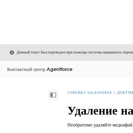
Закрыть
Данный текст был переведен при помощи системы машинного перево
Контактный центр Agentforce
СПРАВКА SALESFORCE
ДОКУМ
Вы находитесь здесь:
Показать содержание
Удаление н
Необратимо удаляйте медиафайл