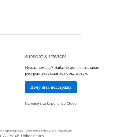
SUPPORT & SERVICES
Нужна помощь? Найдите дополнительные
ресурсы или свяжитесь с экспертом.
ратора контактного центра
ce).
Получить поддержку
ь
полномочия в этом наборе
Используется
Experience Cloud
диа
».
наки принадлежат соответствующим владельцам.
co, CA 94105, United States