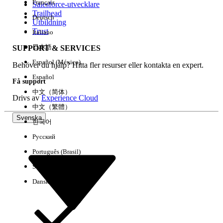
Français
Salesforce-utvecklare
Trailhead
Deutsch
Händelse
Utbildning
Trust
Italiano
日本語
SUPPORT & SERVICES
Español (México)
Behöver du hjälp? Hitta fler resurser eller kontakta en expert.
Rensa alla
Klart
Español
Få support
中文（简体）
Drivs av
Experience Cloud
中文（繁體）
Svenska
한국어
Русский
Português (Brasil)
Suomi
Dansk
Inga resultat