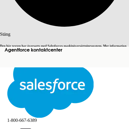
Sök
Stäng
Den här texten har översatts med Salesforces maskinöversättningssystem. Mer information
Agentforce kontaktcenter
Byt till engelska
Inte nu
här
.
Stäng
Stäng
1-800-667-6389