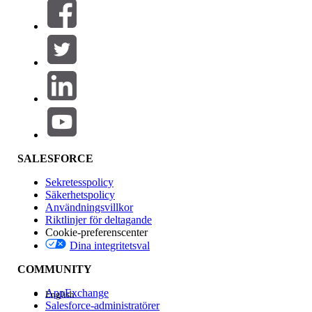
Filter (0)
VÄLJ FILTER
Lägg till
Produktområde
Funktionspåverkan
SALESFORCE
Sekretesspolicy
Säkerhetspolicy
Användningsvillkor
Riktlinjer för deltagande
Cookie-preferenscenter
Dina integritetsval
Version
COMMUNITY
AppExchange
English
Salesforce-administratörer