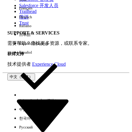
Salesforce 开发人员
Français
体验
Trailhead
培训
Deutsch
Trust
Italiano
SUPPORT & SERVICES
日本語
全部清除
完成
需要帮助？查找更多资源，或联系专家。
Español (México)
Español
获得支持
技术提供者
Experience Cloud
中文（简体）
Select Org
中文（简体）
中文（繁体）
한국어
Русский
没有结果