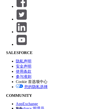
筛选器 (0)
选择筛选器
添加
产品区域
SALESFORCE
功能影响
隐私声明
安全声明
使用条款
参与准则
Cookie 首选项中心
版本
您的隐私选择
COMMUNITY
AppExchange
Salesforce 管理员
英语