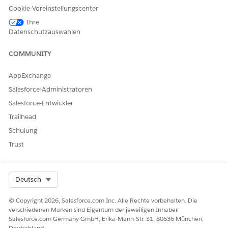
klicken Sie auf
Bearbeiten
.
Cookie-Voreinstellungscenter
Wählen Sie im Dropdown-Menü eine andere Mediendatei
Ihre
aus.
Datenschutzauswahlen
Klicken Sie auf
Speichern
.
COMMUNITY
AppExchange
KONNTEN SIE IHR PROBLEM MITHILFE DIESES ARTIKELS
Salesforce-Administratoren
LÖSEN?
Salesforce-Entwickler
Geben Sie uns Feedback, damit wir uns verbessern können.
Trailhead
Ja
Nein
Schulung
Trust
Select Org
Deutsch
© Copyright 2026, Salesforce.com Inc. Alle Rechte vorbehalten. Die
verschiedenen Marken sind Eigentum der jeweiligen Inhaber.
Salesforce.com Germany GmbH, Erika-Mann-Str. 31, 80636 München,
Deutschland