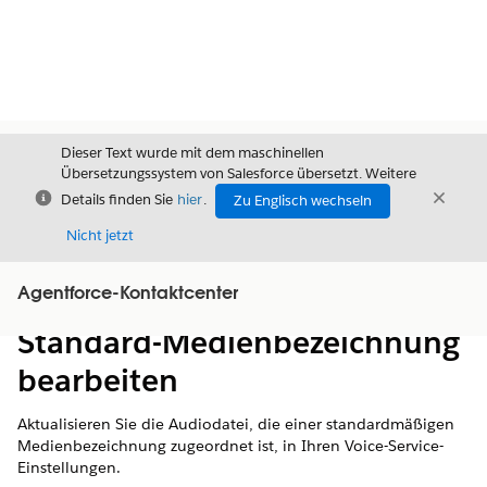
Dieser Text wurde mit dem maschinellen
Übersetzungssystem von Salesforce übersetzt. Weitere
Schließen
Schli
Details finden Sie
hier
.
Zu Englisch wechseln
Schließ
Nicht jetzt
Agentforce-Kontaktcenter
Inhalt
Inhalt anzeigen
Standard-Medienbezeichnung
bearbeiten
Aktualisieren Sie die Audiodatei, die einer standardmäßigen
Medienbezeichnung zugeordnet ist, in Ihren Voice-Service-
Einstellungen.