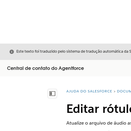
Fechar
Este texto foi traduzido pelo sistema de tradução automática da 
Central de contato do Agentforce
AJUDA DO SALESFORCE
DOCUM
Você está aqui:
Mostrar índice
Editar rótu
Atualize o arquivo de áudio a