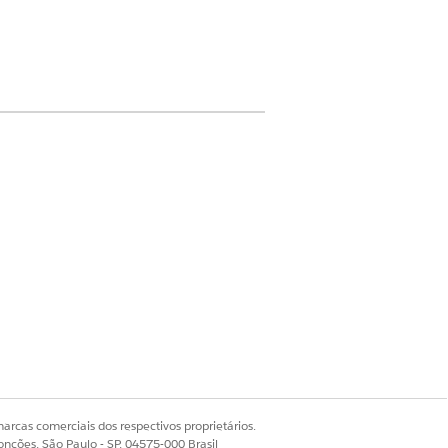
dministrador da Central de contato
ice)
arcas comerciais dos respectivos proprietários.
onções, São Paulo - SP, 04575-000 Brasil