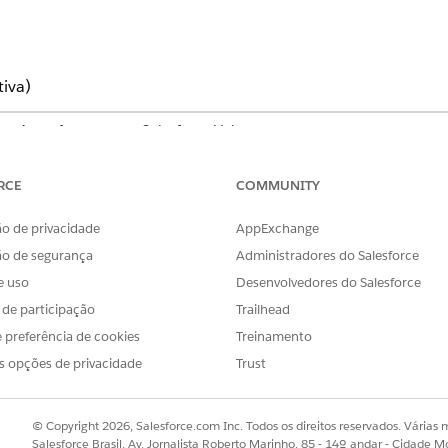
tiva)
ato Agentforce com o Salesforce Voice
mited
e
Developer
Editions
RCE
COMMUNITY
PERMISSÕES NECESSÁRIAS AO USUÁRIO
o de privacidade
AppExchange
a:
Conjunto de permissões de A
ão de segurança
Administradores do Salesforce
do Agentforce (Salesforce Vo
e uso
Desenvolvedores do Salesforce
sca rápida, insira
e selecione
Gerenciamento de mídia
.
Voice
s de participação
Trailhead
drão, localize o rótulo e clique em
Editar
.
 preferência de cookies
Treinamento
 diferente na lista suspensa.
s opções de privacidade
Trust
© Copyright 2026, Salesforce.com Inc. Todos os direitos reservados. Várias m
Salesforce Brasil, Av. Jornalista Roberto Marinho, 85 - 14º andar - Cidade M