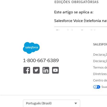
EDIÇÕES OBRIGATÓRIAS
Este artigo se aplica a:
Salesforce Voice (telefonia na
Disponível em: Central de cont
Disponível em:
Enterprise
,
Unli
SALESFO
Declaraçã
Para gerenciar arquivos de mídi
1-800-667-6389
Declaraç
Termos d
Em Configuração, na caixa Bu
Diretrize
Na seção Rótulos de mídia pa
Centro de
Selecione um arquivo de mídia
Sua
Clique em
Salvar
.
Select Org
Português (Brasil)