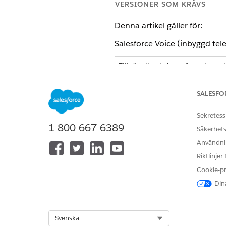
VERSIONER SOM KRÄVS
Denna artikel gäller för:
Salesforce Voice (inbyggd tele
Tillgängliga i: Agentforce kont
Tillgängliga i:
Enterprise
, Unlim
SALESFO
Sekretess
Hantera mediefiler:
1-800-667-6389
Säkerhets
Användnin
I Inställningar, i rutan Snabb
Riktlinjer
I sektionen Standardetiketter 
Cookie-p
Välj en annan mediefil från r
Dina
Klicka på
Spara
.
Select Org
Svenska