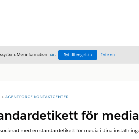
gssystem. Mer information
här
.
Byt till engelska
Inte nu
T
AGENTFORCE KONTAKTCENTER
andardetikett för medi
ocierad med en standardetikett för media i dina inställningar