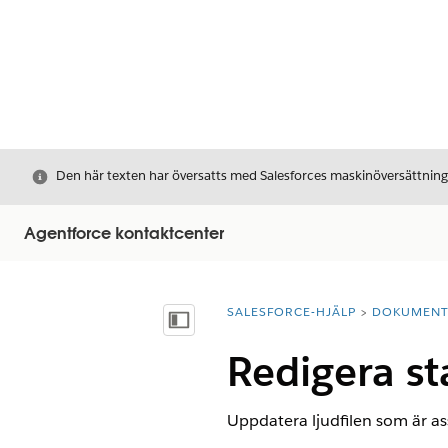
Stäng
Den här texten har översatts med Salesforces maskinöversättnin
Agentforce kontaktcenter
SALESFORCE-HJÄLP
DOKUMEN
Du är här:
Visa innehållsförteckning
Redigera st
Uppdatera ljudfilen som är ass