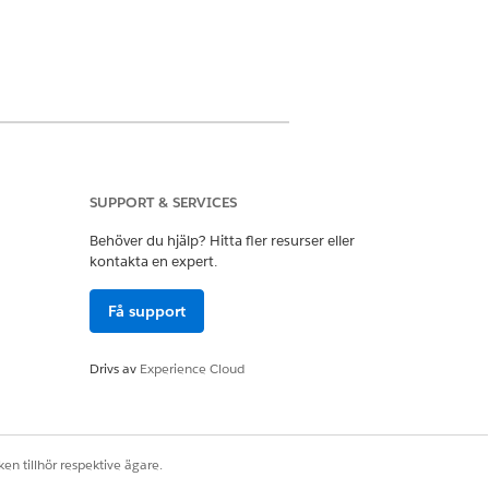
SUPPORT & SERVICES
Behöver du hjälp? Hitta fler resurser eller
kontakta en expert.
gentforce Contact Center Admin
Få support
Drivs av
Experience Cloud
en tillhör respektive ägare.