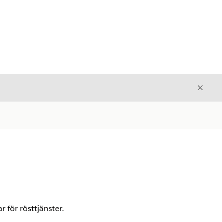
Stäng
Stäng
a
 för rösttjänster.