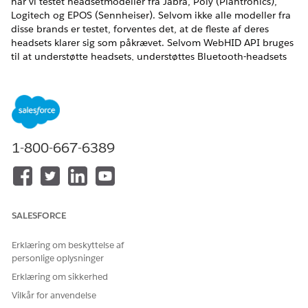
har vi testet headsetmodeller fra Jabra, Poly (Plantronics),
Logitech og EPOS (Sennheiser). Selvom ikke alle modeller fra
disse brands er testet, forventes det, at de fleste af deres
headsets klarer sig som påkrævet. Selvom WebHID API bruges
til at understøtte headsets, understøttes Bluetooth-headsets
ikke. Hvis dit Bluetooth-headset ikke fungerer, og det har en
USB-adapter, kan brug af adapteren nogle gange løse
problemet.
EDITIONSHEADING
1-800-667-6389
Denne artikel gælder for:
Salesforce Voice (oprindelig telefon)
Vis understøttede versioner
.
SALESFORCE
BRUGERTILLADELSER PÅKRÆVET
Erklæring om beskyttelse af
Hvis du vil bruge et headset
Salesforce Voice-bruger
personlige oplysninger
til voiceopkald:
Erklæring om sikkerhed
I Omni-Channel-indstillinger skal du vælge det headset, du
Vilkår for anvendelse