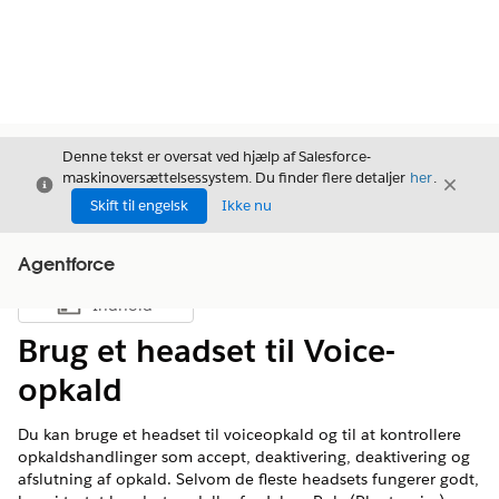
Denne tekst er oversat ved hjælp af Salesforce-
maskinoversættelsessystem. Du finder flere detaljer
her
.
Luk
Luk
Luk
Skift til engelsk
Ikke nu
Agentforce
Indhold
Vis indholdsfortegnelse
Brug et headset til Voice-
opkald
Du kan bruge et headset til voiceopkald og til at kontrollere
opkaldshandlinger som accept, deaktivering, deaktivering og
afslutning af opkald. Selvom de fleste headsets fungerer godt,