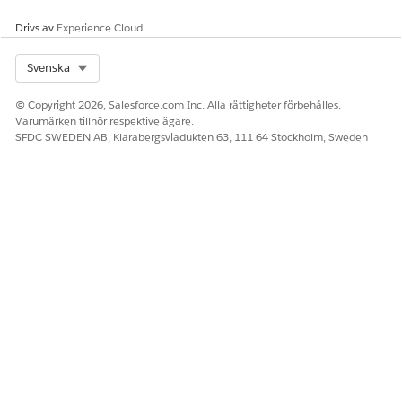
Etikett:
Inled åtgärd för utgående röstsamtal 1
API-namn:
Utgående_röstsamtal_åtgärd_1
Drivs av
Experience Cloud
Tidslängd:
1
Enhet:
Dagar
Select Org
Svenska
Mottagares telefonnummer: Välj resursen för kundens
telefonnummer.
© Copyright 2026, Salesforce.com Inc. Alla rättigheter förbehålles.
Samtalsupplevelseflöde:
IVR-flöde
Varumärken tillhör respektive ägare.
SFDC SWEDEN AB, Klarabergsviadukten 63, 111 64 Stockholm, Sweden
I sektionen
Visa utdataresurser
, välj
Tilldela variabler
manuellt (avancerat)
.
Mappa utföranderesultaten till dina flödesresurser:
Utgående status:
{!status}
ID för utgående röstsamtal:
{!outboundVoiceCallId}
Spara och aktivera ditt flöde.
LÖSTE DENNA ARTIKEL DITT PROBLEM?
Berätta för oss vad vi kan förbättra!
Ja
Nej