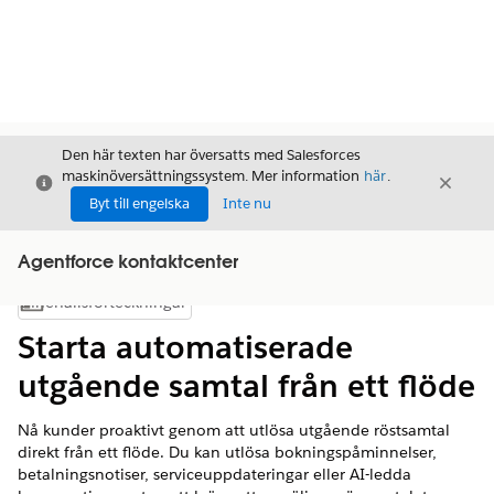
Den här texten har översatts med Salesforces
maskinöversättningssystem. Mer information
här
.
Stäng
Stäng
Stäng
Byt till engelska
Inte nu
Agentforce kontaktcenter
Innehållsförteckningar
Visa innehållsförteckning
Starta automatiserade
utgående samtal från ett flöde
Nå kunder proaktivt genom att utlösa utgående röstsamtal
direkt från ett flöde. Du kan utlösa bokningspåminnelser,
betalningsnotiser, serviceuppdateringar eller AI-ledda