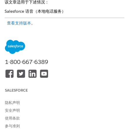
该文章适用于下述情况：
Salesforce 语音（本地电话服务）
查看支持版本
。
所需用户权限
要获取电话号码：
Agentforce 联系中心管理员
（Salesforce Voice）权限集
1-800-667-6389
让我们考虑一个高优先级的客户支持场景，其中客户通过网络入口
网站提交紧急服务请求。系统不会等待手动审核，而是自动检测新
记录并触发即时出站呼叫，将客户与可用的专家联系起来。
SALESFORCE
隐私声明
出站操作目前仅在记录触发、计划触发、自动启动和全方位
备注
安全声明
流中受支持。
使用条款
参与准则