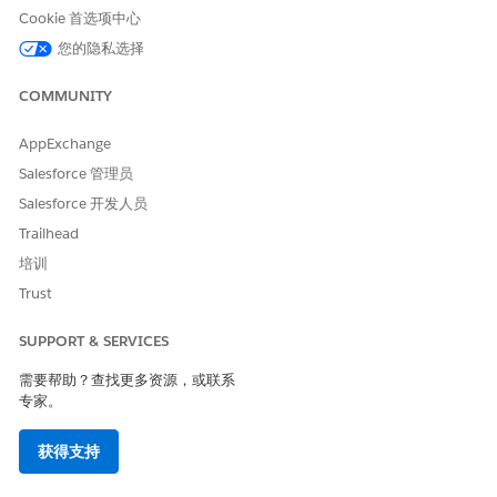
从“设置”中，在快速查找方框中输入
，然后选择
流
。
流
Cookie 首选项中心
单击
新建流
，然后选择
记录触发的
流。
您的隐私选择
配置这些设置：
对象：个案
COMMUNITY
触发器：创建记录
条件要求：无
AppExchange
为以下对象优化流：操作和相关记录
Salesforce 管理员
选择
包含异步运行路径
。
Salesforce 开发人员
在 Flow Builder 的异步路径中，单击
+
并选择
启动出站语音
呼
叫操作。
Trailhead
配置操作参数：
培训
标签：
启动出站语音呼叫操作 1
Trust
API 名称：
Outbound_Voice_Call_Action_1
时间量：
1
SUPPORT & SERVICES
单位：
天数
收件人电话号码：为客户的电话号码选择资源。
需要帮助？查找更多资源，或联系
通话体验流：
IVR 流
专家。
在“
查看输出资源
”部分，选择
手动分配变量(高级 )
。
将执行结果映射到流资源：
获得支持
出站状态：
{!status}