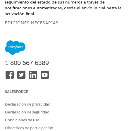
seguimiento del estado de sus números a través de
notificaciones automatizadas, desde el envío inicial hasta la
activación final.
EDICIONES NECESARIAS
Este artículo se aplica a:
Salesforce Voice (telefonía nativa)
Vea las ediciones admitidas
.
1-800-667-6389
PERMISOS DE USUARIO NECESARIOS
Para portar un número de
Administrador del centro de
voz:
contacto Agentforce
SALESFORCE
(Salesforce Voice)
Aprenda cómo ver
permisos
Declaración de privacidad
en este conjunto
de
Declaración de seguridad
permisos.
Condiciones de uso
Obtenga un arrendamiento de números para el tipo de
Directrices de participación