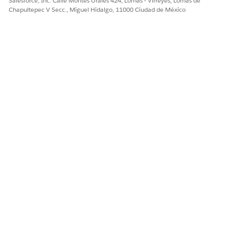
Salesforce, Inc. Calle Montes Urales 424, Lomas - Virreyes, Lomas de
documentación requerida. El proceso de portabilidad
Chapultepec V Secc., Miguel Hidalgo, 11000 Ciudad de México
tarda aproximadamente dos semanas en completarse.
Tras portar su número correctamente,
cree y configure un
canal
de voz PSTN para realizar y responder llamadas desde
su número portado desde Centro de contacto Agentforce.
¿RESOLVIÓ ESTE ARTÍCULO SU PROBLEMA?
¡Háganos saber cómo podemos mejorar!
Sí
No