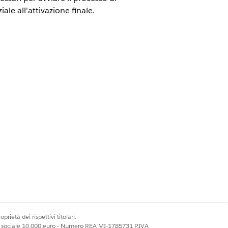
ale all'attivazione finale.
r Agentforce (Salesforce Voice)
alizzare le
autorizzazioni in questo
e lungo di 10 cifre e/o numero verde.
oni vengano aggiornate nel sistema
prietà dei rispettivi titolari.
ale sociale 10.000 euro - Numero REA MI-1785731 P.IVA