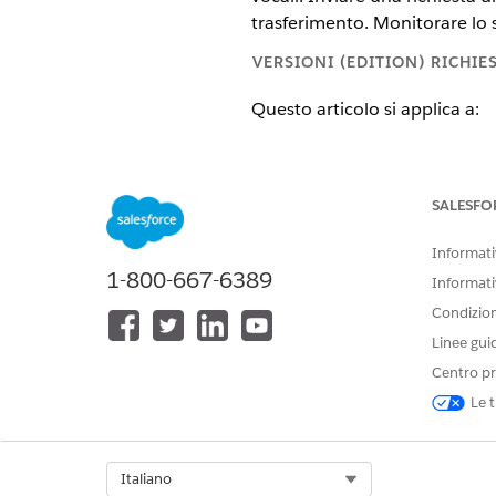
trasferimento. Monitorare lo st
VERSIONI (EDITION) RICHIE
Questo articolo si applica a:
Salesforce Voice (Telefonia na
Visualizzare le versioni supporta
SALESFO
AUTORIZZAZIONI UTENTE RICH
Informativ
1-800-667-6389
Informati
Per trasferire un numero vocale
Condizioni
Linee gui
Centro pr
Le t
Ottenere un contratto di leas
Dopo aver ottenuto il numero 
Salesforce.
Da Imposta, utilizzare Ricerc
Select Org
Italiano