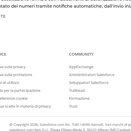
ato dei numeri tramite notifiche automatiche, dall'invio inizi
STE
tiva)
te
.
RCE
COMMUNITY
IESTE
a sulla privacy
AppExchange
va sulla protezione
Amministratori Salesforce
:
Amministratore call cente
 di utilizzo
Sviluppatori Salesforce
Informazioni su come visu
da per la partecipazione
Trailhead
insieme
di autorizzazioni.
eferenze cookie
Formazione
ue scelte in materia di privacy
Trust
ing numerico per il tipo di numero che si desidera trasferire: codic
di leasing, sono necessarie fino a otto ore prima che le informazi
© Copyright 2026, Salesforce.com Inc. Tutti i diritti riservati. Vari marchi di pro
a veloce e accedere a
Canali di comunicazione
.
salesforce.com Italy S.r.l., Piazza Filippo Meda 5, 20121 Milano (MI) Capit