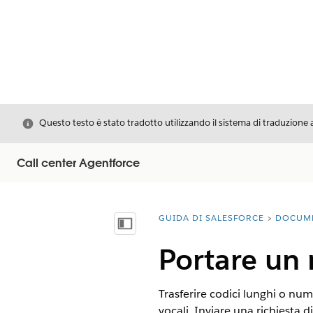
Chiudi
Questo testo è stato tradotto utilizzando il sistema di traduzione 
Call center Agentforce
GUIDA DI SALESFORCE
DOCUM
Ti trovi qui:
Mostra sommario
Portare un
Trasferire codici lunghi o num
vocali. Inviare una richiesta 