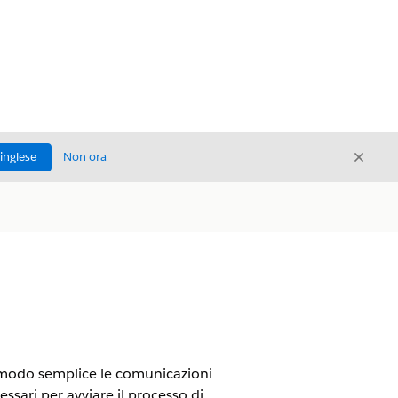
Chiud
'inglese
Non ora
Chiudi
in modo semplice le comunicazioni
ssari per avviare il processo di