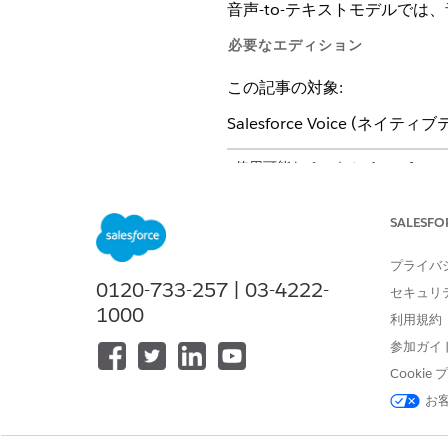
音声-to-テキストモデルで
必要なエディション
この記事の対象:
Salesforce Voice (ネイテ
使用可能なチャネル: Agentforce Cont
使用可能なエディション:
Enterpr
SALESFO
組織レベルで音声-to-テキス
プライバ
[設定] から、[クイック検索] 
0120-733-257 | 03-4222-
セキュリ
リストからモデルを選択します
1000
利用規約
低遅延音声モデル
ユニバーサル音声モデル
参加ガイ
Cooki
お
この記事で問題は解決されましたか