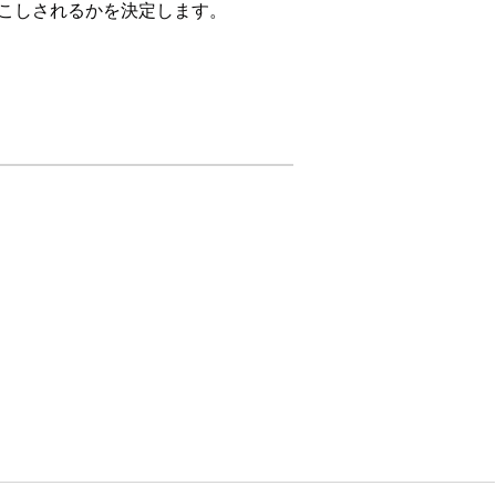
起こしされるかを決定します。
はい
いいえ