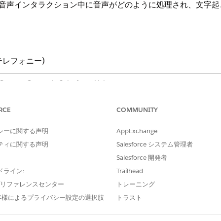
は、音声インタラクション中に音声がどのように処理され、文字
ィブテレフォニー)
act Center と Salesforce Voice
ise
Edition、
Unlimited
Edition、および
Developer
Edition
RCE
COMMUNITY
トモデルを設定する。
シーに関する声明
AppExchange
を使用して
音声/テキストモデル
設定に移動します。
ティに関する声明
Salesforce システム管理者
。
Salesforce 開発者
ドライン:
Trailhead
e プリファレンスセンター
トレーニング
客様によるプライバシー設定の選択肢
トラスト
?