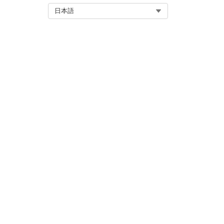
ご意見をお待ちしております。
Select Org
日本語