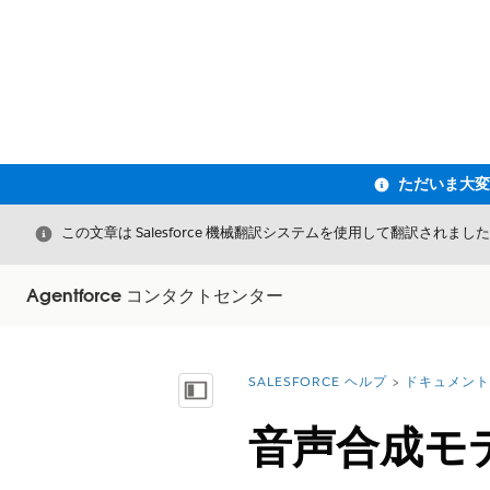
閉じる
この文章は Salesforce 機械翻訳システムを使用して翻訳されまし
Agentforce コンタクトセンター
SALESFORCE ヘルプ
ドキュメント
詳細情報:
目次を表示
音声合成モ