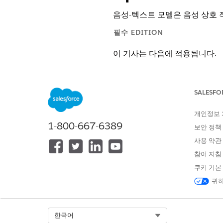
음성-텍스트 모델은 음성 상호 
필수 EDITION
이 기사는 다음에 적용됩니다.
Salesforce Voice(네이티브 전
SALESFO
지원 제품: Salesforce Voice를 
지원 제품:
Enterprise
,
Unlimited
개인정보
1-800-667-6389
보안 정책
조직 수준에서 Speech-to-Te
사용 약관
설정에서 빠른 찾기를 사용하
참여 지침
목록에서 모델을 선택합니다.
쿠키 기본
낮은 대기 시간 음성 모델
범용 음성 모델
귀하
Select Org
한국어
이 기사를 통해 문제를 해결했습니까