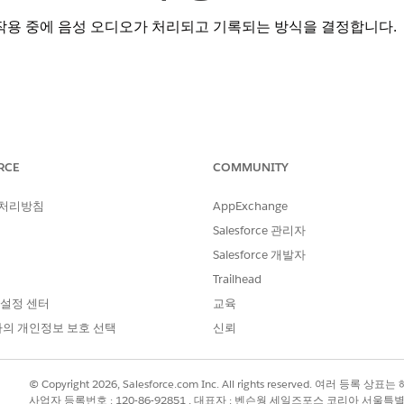
작용 중에 음성 오디오가 처리되고 기록되는 방식을 결정합니다.
화 통신)
RCE
COMMUNITY
사용하는 Agentforce 상담 센터
및
Developer
Edition
 처리방침
AppExchange
Salesforce 관리자
xt 모델을 구성합니다.
Salesforce 개발자
여
Speech-to-text 모델 설정
으로 이동합니다.
Trailhead
 설정 센터
교육
의 개인정보 보호 선택
신뢰
© Copyright 2026, Salesforce.com Inc. All rights reserved. 여러 등
사업자 등록번호 : 120-86-92851 , 대표자 : 벤슨웡 세일즈포스 코리아 서울특
?