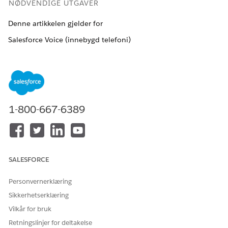
NØDVENDIGE UTGAVER
Denne artikkelen gjelder for
Salesforce Voice (innebygd telefoni)
Tilgjengelig i Agentforce med Salesforce Voice
Tilgjengelig i
Enterprise
,
Unlimited
og
Developer
Edition
For å konfigurere tale-til-tekst-modellen på organisasjonsnivå.
1-800-667-6389
Bruk Hurtigsøk under Oppsett til å gå til innstillingen for
tale-til-tekst-modell
.
Velg modellen fra listen.
Talemodell med lav latens
Universell talemodell
SALESFORCE
Personvernerklæring
Sikkerhetserklæring
HJALP DENNE ARTIKKELEN MED Å LØSE PROBLEMET DITT?
Vilkår for bruk
La oss få vite det slik at vi kan forbedre!
Retningslinjer for deltakelse