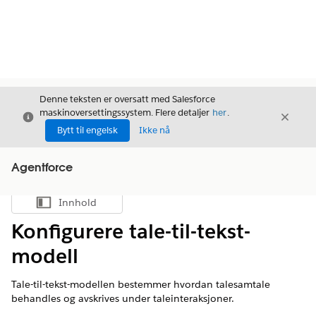
Denne teksten er oversatt med Salesforce
maskinoversettingssystem. Flere detaljer
her
.
Avslutt
Avslut
Avslutt
Bytt til engelsk
Ikke nå
Agentforce
Innhold
Vis innholdsfortegnelse
Konfigurere tale-til-tekst-
modell
Tale-til-tekst-modellen bestemmer hvordan talesamtale
behandles og avskrives under taleinteraksjoner.