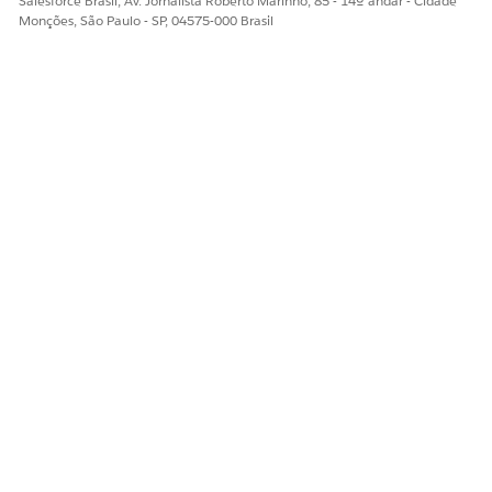
Salesforce Brasil, Av. Jornalista Roberto Marinho, 85 - 14º andar - Cidade
Monções, São Paulo - SP, 04575-000 Brasil