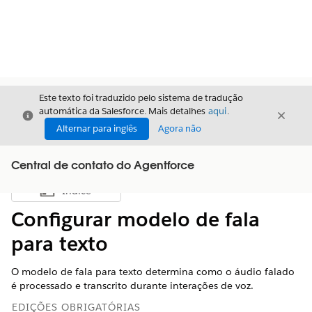
Este texto foi traduzido pelo sistema de tradução
automática da Salesforce. Mais detalhes
aqui
.
Fechar
Fecha
Fechar
Alternar para inglês
Agora não
Central de contato do Agentforce
Índice
Mostrar índice
Configurar modelo de fala
para texto
O modelo de fala para texto determina como o áudio falado
é processado e transcrito durante interações de voz.
EDIÇÕES OBRIGATÓRIAS