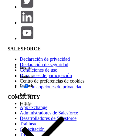
Agregar
Área de productos
Repercusión de función
SALESFORCE
Declaración de privacidad
Declaración de seguridad
English
Condiciones de uso
Directrices de participación
Français
Centro de preferencias de cookies
Deutsch
Sus opciones de privacidad
Edición
Italiano
COMMUNITY
日本語
AppExchange
Administradores de Salesforce
Desarrolladores de Salesforce
Trailhead
Experiencia
Capacitación
Trust