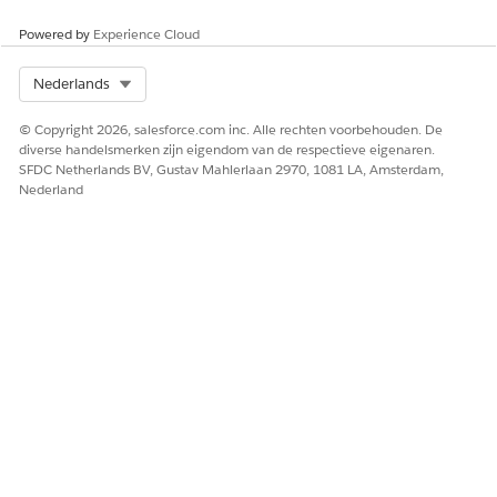
Powered by
Experience Cloud
Select Org
Nederlands
© Copyright 2026, salesforce.com inc. Alle rechten voorbehouden. De
diverse handelsmerken zijn eigendom van de respectieve eigenaren.
SFDC Netherlands BV, Gustav Mahlerlaan 2970, 1081 LA, Amsterdam,
Nederland
Menucomponent met 3 of minder opties