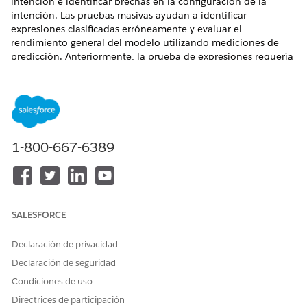
intención e identificar brechas en la configuración de la
intención. Las pruebas masivas ayudan a identificar
expresiones clasificadas erróneamente y evaluar el
rendimiento general del modelo utilizando mediciones de
predicción. Anteriormente, la prueba de expresiones requería
validación manual, una por una. Las pruebas masivas
simplifican el proceso analizando grandes conjuntos de datos
y devolviendo un resumen de predicción consolidado.
EDICIONES NECESARIAS
1-800-667-6389
Ver ediciones compatibles
.
PERMISOS DE USUARIO NECESARIOS
Para crear y gestionar Bots
Personalizar aplicación
SALESFORCE
de Einstein:
O
Declaración de privacidad
Modificar metadatos
Declaración de seguridad
O
Condiciones de uso
Gestionar bots
Directrices de participación